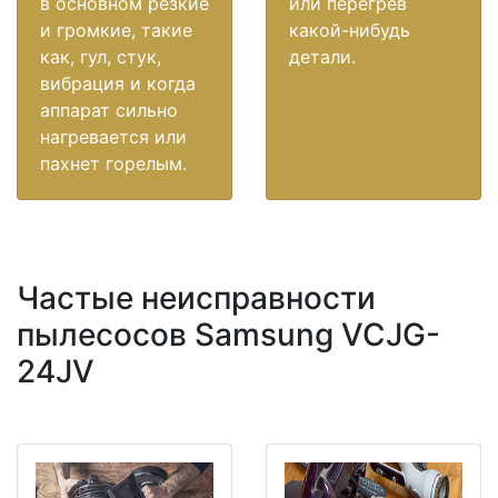
в основном резкие
или перегрев
и громкие, такие
какой-нибудь
как, гул, стук,
детали.
вибрация и когда
аппарат сильно
нагревается или
пахнет горелым.
Частые неисправности
пылесосов Samsung VCJG-
24JV