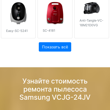
Anti-Tangle-VC-
18M21D0VG
SC-4181
Easy-SC-5241
Показать всё
Узнайте стоимость
ремонта пылесоса
Samsung VCJG-24JV