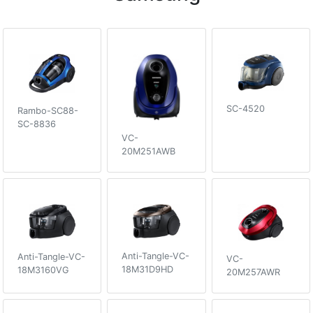
SC-4520
Rambo-SC88-
SC-8836
VC-
20M251AWB
Anti-Tangle-VC-
Anti-Tangle-VC-
VC-
18M31D9HD
18M3160VG
20M257AWR