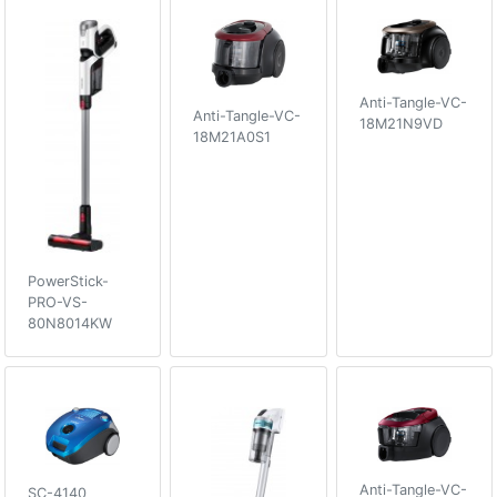
Anti-Tangle-VC-
Anti-Tangle-VC-
18M21N9VD
18M21A0S1
PowerStick-
PRO-VS-
80N8014KW
Anti-Tangle-VC-
SC-4140