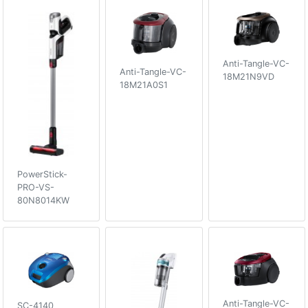
Anti-Tangle-VC-
Anti-Tangle-VC-
18M21N9VD
18M21A0S1
PowerStick-
PRO-VS-
80N8014KW
Anti-Tangle-VC-
SC-4140