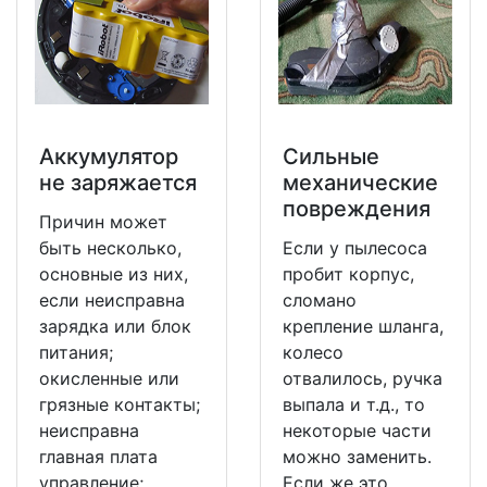
Аккумулятор
Сильные
не заряжается
механические
повреждения
Причин может
быть несколько,
Если у пылесоса
основные из них,
пробит корпус,
если неисправна
сломано
зарядка или блок
крепление шланга,
питания;
колесо
окисленные или
отвалилось, ручка
грязные контакты;
выпала и т.д., то
неисправна
некоторые части
главная плата
можно заменить.
управление;,
Если же это