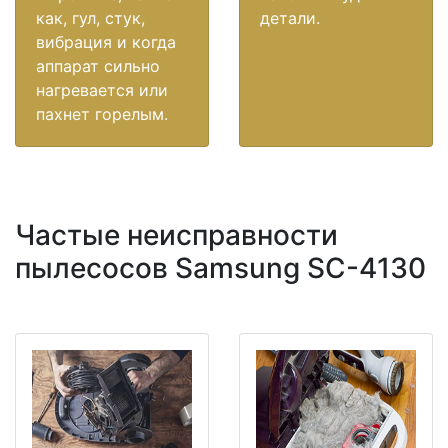
как, гул, стук,
детали.
вибрация и когда
аппарат сильно
нагревается или
пахнет горелым.
Частые неисправности
пылесосов Samsung SC-4130