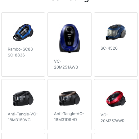
SC-4520
Rambo-SC88-
SC-8836
VC-
20M251AWB
Anti-Tangle-VC-
Anti-Tangle-VC-
VC-
18M31D9HD
18M3160VG
20M257AWR