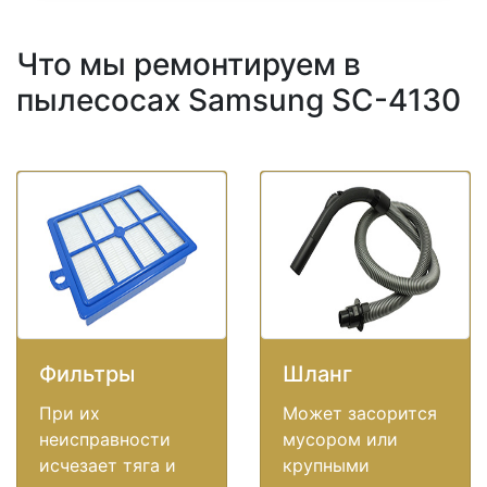
Что мы ремонтируем в
пылесосах Samsung SC-4130
Фильтры
Шланг
При их
Может засорится
неисправности
мусором или
исчезает тяга и
крупными