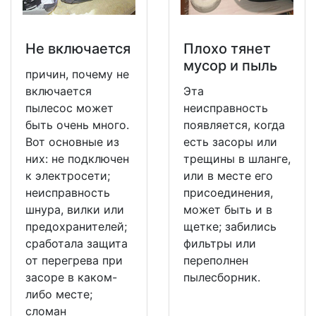
Не включается
Плохо тянет
мусор и пыль
причин, почему не
включается
Эта
пылесос может
неисправность
быть очень много.
появляется, когда
Вот основные из
есть засоры или
них: не подключен
трещины в шланге,
к электросети;
или в месте его
неисправность
присоединения,
шнура, вилки или
может быть и в
предохранителей;
щетке; забились
сработала защита
фильтры или
от перегрева при
переполнен
засоре в каком-
пылесборник.
либо месте;
сломан