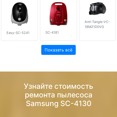
Anti-Tangle-VC-
18M21D0VG
SC-4181
Easy-SC-5241
Показать всё
Узнайте стоимость
ремонта пылесоса
Samsung SC-4130