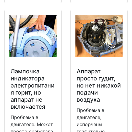
Лампочка
Аппарат
индикатора
просто гудит,
электропитани
но нет никакой
я горит, но
подачи
аппарат не
воздуха
включается
Проблема в
Проблема в
двигателе,
двигателе. Может
испорчены
просто сработала
графитовые