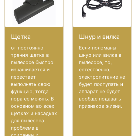
Щетка
Шнур и вилка
от постоянно
Если поломаны
трения щетка в
шнур или вилка в
пылесосе быстро
пылесосе, то,
изнашивается и
естественно,
перестает
электропитание не
выполнять свою
будет поступать и
функцию, тогда
аппарат не будет
пора ее менять. В
вообще подавать
основном во всех
признаков жизни.
щетках и насадках
для пылесоса
проблема в
стирании и