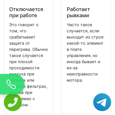
Отключается
Работает
при работе
рывками
Это говорит о
Часто такое
том, что
случается, если
срабатывает
выходит из строя
защита от
какой-то элемент
перегрева. Обычно
в плате
такое случается
управления, но
при плохой
иногда бывает и
проходимости
из-за
воздуха при
неисправности
засорах или
мотора.
грязных фильтрах,
или же при
проблемах с
мотором.