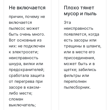
Не включается
Плохо тянет
мусор и пыль
причин, почему не
включается
Эта
пылесос может
неисправность
быть очень много.
появляется, когда
Вот основные из
есть засоры или
них: не подключен
трещины в шланге,
к электросети;
или в месте его
неисправность
присоединения,
шнура, вилки или
может быть и в
предохранителей;
щетке; забились
сработала защита
фильтры или
от перегрева при
переполнен
засоре в каком-
пылесборник.
либо месте;
сломан
выключатель;