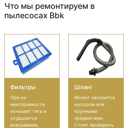
Что мы ремонтируем в
пылесосах Bbk
Фильтры
Шланг
При их
Может засорится
неисправности
мусором или
исчезает тяга и
крупными
ухудшается
предметами.
всасывание,
Стоит проверить