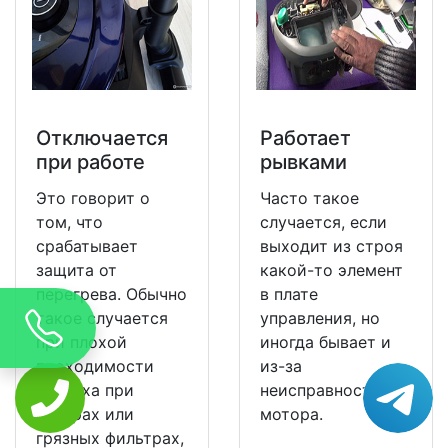
Отключается
Работает
при работе
рывками
Это говорит о
Часто такое
том, что
случается, если
срабатывает
выходит из строя
защита от
какой-то элемент
перегрева. Обычно
в плате
такое случается
управления, но
при плохой
иногда бывает и
проходимости
из-за
воздуха при
неисправности
засорах или
мотора.
грязных фильтрах,