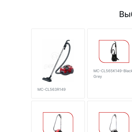
Вы
MC-CL565K149-Blac
Grey
MC-CL563R149