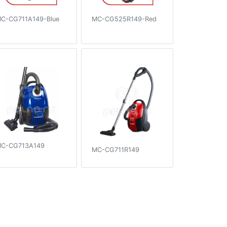
C-CG711A149-Blue
MC-CG525R149-Red
C-CG713A149
MC-CG711R149