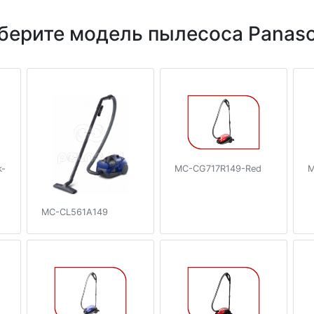
берите модель пылесоса Panaso
k-
MC-CG717R149-Red
M
MC-CL561A149