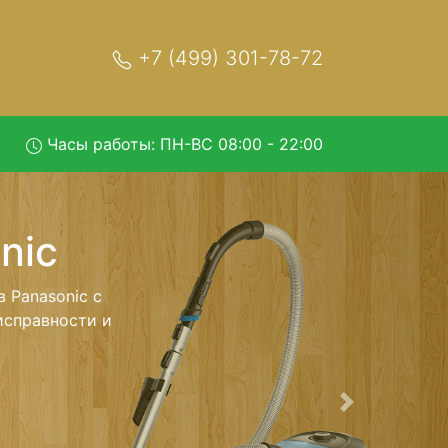
+7 (499) 301-78-72
Часы работы: ПН-ВС 08:00 - 22:00
возом в
о - с помощью
нейшего более
еизменно при
Следующая