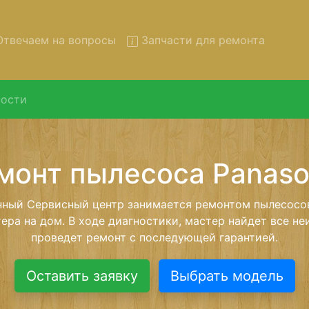
твечаем на вопросы
Запчасти для ремонта
ости
 пылесосов Panasonic с вы
сервис
осов Panasonic с вывозом в сервисный центр и обратн
тной услуги, специалист заберет Ваш пылесос для даль
ремонта. Оговоренная стоимость ремонта останется н
возвращении видеотехники обратно.
Оставить заявку
Выбрать модель