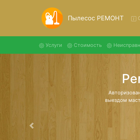
Пылесос РЕМОНТ
О
(current)
Услуги
Стоимость
Неисправн
Ремонт
Ремонт пылес
нашей беспла
детального 
Предыдущая