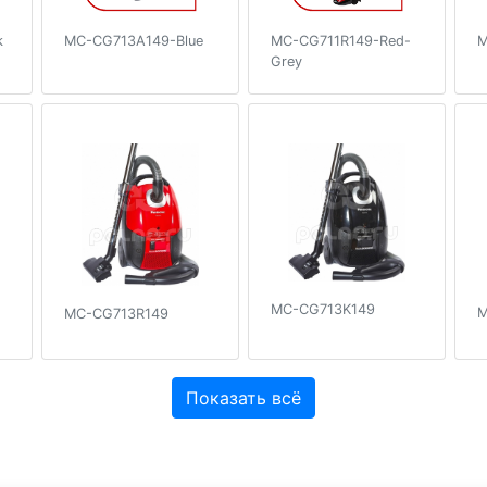
k
MC-CG713A149-Blue
MC-CG711R149-Red-
M
Grey
MC-CG713K149
M
MC-CG713R149
Показать всё