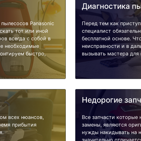
Диагностика п
пылесосов Panasonic
Перед тем как приступ
скать тот или иной
специалист обязательн
ов всегда с собой в
бесплатной основе. Чт
ые необходимые
неисправности и в дал
монтируем быстро,
вызывать мастера для 
Недорогие зап
ом всех нюансов,
Все запчасти которые 
время прибытия
замены, являются ориг
я.
нужды накидывать на н
значительно отличаетс