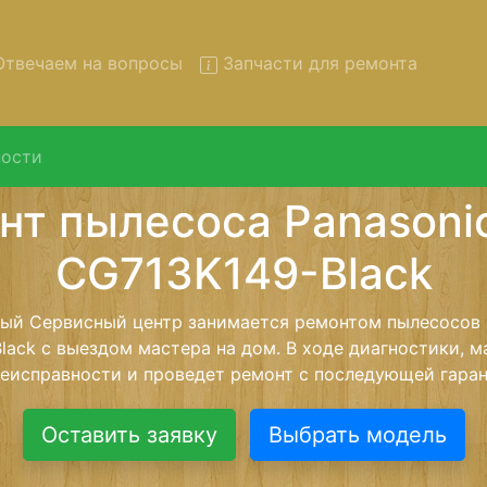
твечаем на вопросы
Запчасти для ремонта
ости
монт пылесосов Panasonic 
3K149-Black с вывозом в с
осов Panasonic MC-CG713K149-Black с вывозом в серв
помощью нашей бесплатной услуги, специалист забере
йшего более детального ремонта. Оговоренная стоимо
анется неизменно при возвращении видеотехники обра
Оставить заявку
Выбрать модель