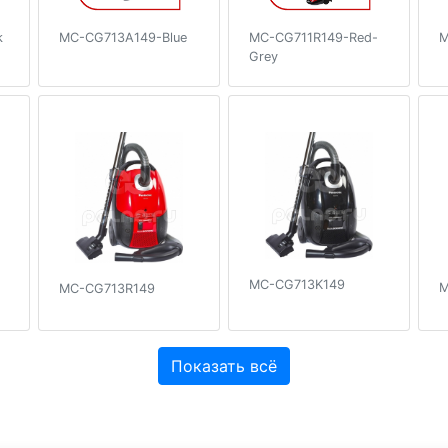
k
MC-CG713A149-Blue
MC-CG711R149-Red-
M
Grey
MC-CG713K149
M
MC-CG713R149
Показать всё