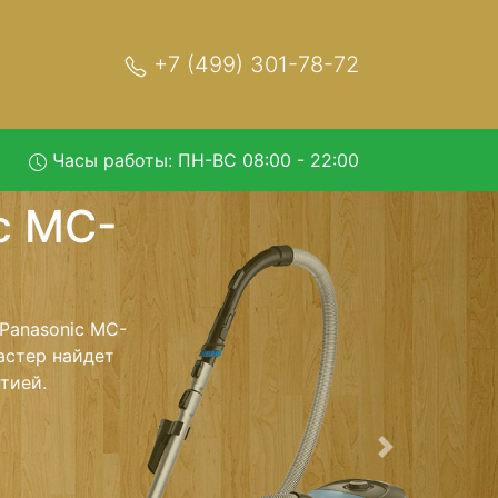
+7 (499) 301-78-72
Часы работы: ПН-ВС 08:00 - 22:00
MC-
ервис
исный центр и
т Ваш пылесос
сть ремонта
тно.
Следующая