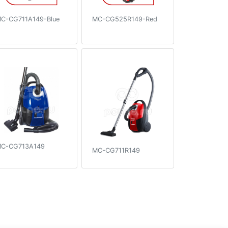
C-CG711A149-Blue
MC-CG525R149-Red
C-CG713A149
MC-CG711R149