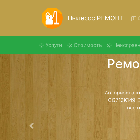
Пылесос РЕМОНТ
О
(current)
Услуги
Стоимость
Неисправн
Ре
CG71
Ремонт пылес
обратно - с 
для дальне
ост
Предыдущая