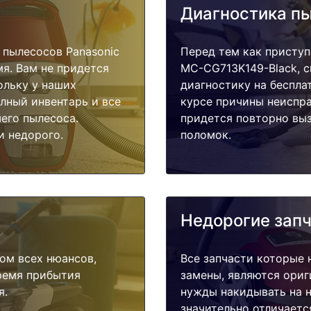
Диагностика п
пылесосов Panasonic
Перед тем как приступ
я. Вам не придется
MC-CG713K149-Black, с
ольку у наших
диагностику на беспла
олный инвентарь и все
курсе причины неиспра
его пылесоса.
придется повторно выз
и недорого.
поломок.
Недорогие зап
ом всех нюансов,
Все запчасти которые 
время прибытия
замены, являются ориг
я.
нужды накидывать на н
значительно отличаетс