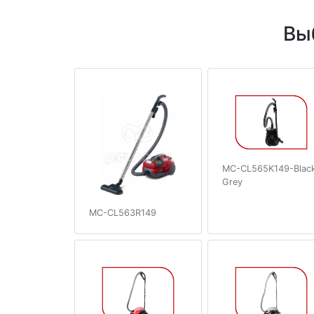
Вы
MC-CL565K149-Blac
Grey
MC-CL563R149