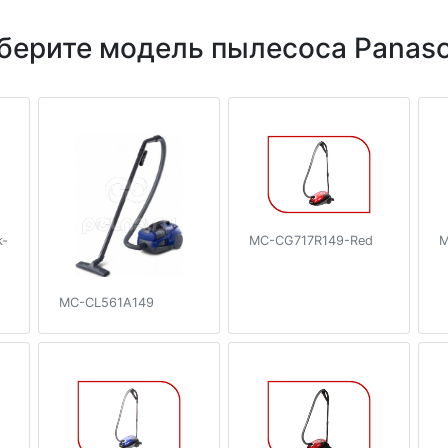
берите модель пылесоса Panaso
k-
MC-CG717R149-Red
M
MC-CL561A149