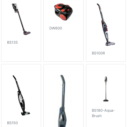
DW600
BS135
BS100R
BS180-Aqua-
Brush
BS150