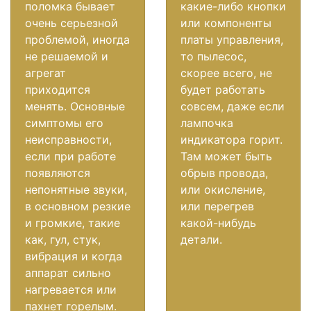
поломка бывает
какие-либо кнопки
очень серьезной
или компоненты
проблемой, иногда
платы управления,
не решаемой и
то пылесос,
агрегат
скорее всего, не
приходится
будет работать
менять. Основные
совсем, даже если
симптомы его
лампочка
неисправности,
индикатора горит.
если при работе
Там может быть
появляются
обрыв провода,
непонятные звуки,
или окисление,
в основном резкие
или перегрев
и громкие, такие
какой-нибудь
как, гул, стук,
детали.
вибрация и когда
аппарат сильно
нагревается или
пахнет горелым.