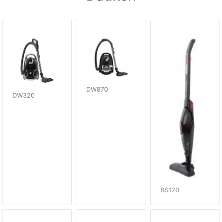
DW870
DW320
BS120