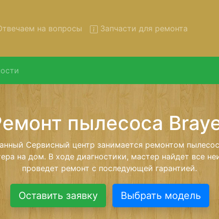
твечаем на вопросы
Запчасти для ремонта
ости
нт пылесосов Brayer с выво
сервис
сосов Brayer с вывозом в сервисный центр и обратно
тной услуги, специалист заберет Ваш пылесос для даль
ремонта. Оговоренная стоимость ремонта останется н
возвращении видеотехники обратно.
Оставить заявку
Выбрать модель