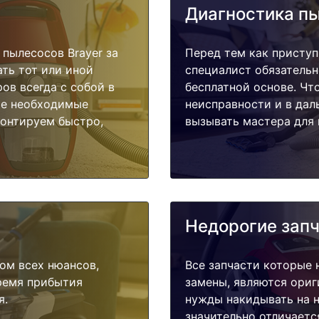
Диагностика п
пылесосов Brayer за
Перед тем как приступ
ать тот или иной
специалист обязательн
ов всегда с собой в
бесплатной основе. Чт
ые необходимые
неисправности и в дал
монтируем быстро,
вызывать мастера для 
Недорогие зап
ом всех нюансов,
Все запчасти которые 
время прибытия
замены, являются ориг
я.
нужды накидывать на н
значительно отличаетс