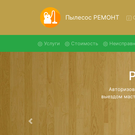
Пылесос РЕМОНТ
О
(current)
Услуги
Стоимость
Неисправн
Ремо
Ремонт пыле
нашей беспла
детального 
Предыдущая