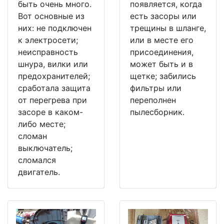
быть очень много.
появляется, когда
Вот основные из
есть засоры или
них: не подключен
трещины в шланге,
к электросети;
или в месте его
неисправность
присоединения,
шнура, вилки или
может быть и в
предохранителей;
щетке; забились
сработала защита
фильтры или
от перегрева при
переполнен
засоре в каком-
пылесборник.
либо месте;
сломан
выключатель;
сломался
двигатель.