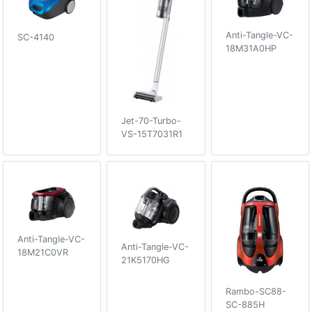
Anti-Tangle-VC-
SC-4140
18M31A0HP
Jet-70-Turbo-
VS-15T7031R1
Anti-Tangle-VC-
Anti-Tangle-VC-
18M21C0VR
21K5170HG
Rambo-SC88-
SC-885H