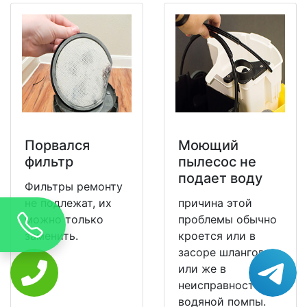
Порвался
Моющий
фильтр
пылесос не
подает воду
Фильтры ремонту
не подлежат, их
причина этой
можно только
проблемы обычно
заменить.
кроется или в
засоре шлангов,
или же в
неисправности
водяной помпы.