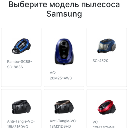
Выберите модель пылесоса
Samsung
SC-4520
Rambo-SC88-
SC-8836
VC-
20M251AWB
Anti-Tangle-VC-
Anti-Tangle-VC-
VC-
18M31D9HD
18M3160VG
20M257AWR