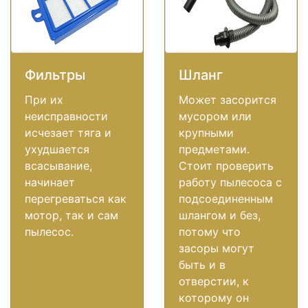
Фильтры
Шланг
При их
Может засорится
неисправности
мусором или
исчезает тяга и
крупными
ухудшается
предметами.
всасывание,
Стоит проверить
начинает
работу пылесоса с
перегреваться как
подсоединенным
мотор, так и сам
шлангом и без,
пылесос.
потому что
засоры могут
быть и в
отверстии, к
которому он