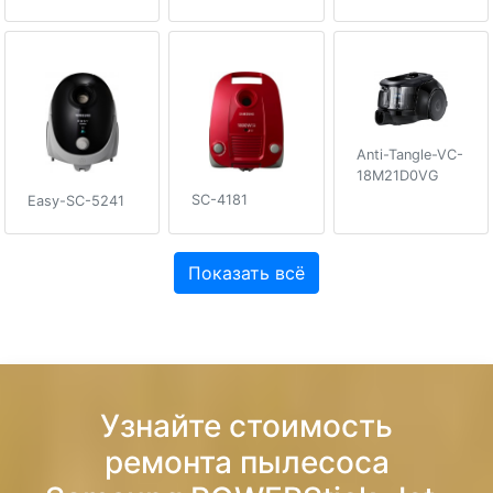
Anti-Tangle-VC-
18M21D0VG
SC-4181
Easy-SC-5241
Показать всё
Узнайте стоимость
ремонта пылесоса