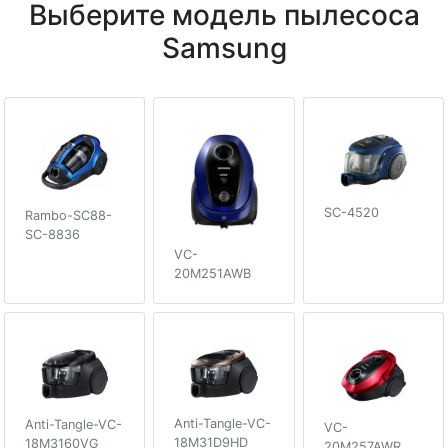
Выберите модель пылесоса
Samsung
SC-4520
Rambo-SC88-
SC-8836
VC-
20M251AWB
Anti-Tangle-VC-
Anti-Tangle-VC-
VC-
18M31D9HD
18M3160VG
20M257AWR