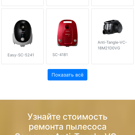
Anti-Tangle-VC-
18M21D0VG
SC-4181
Easy-SC-5241
Показать всё
Узнайте стоимость
ремонта пылесоса