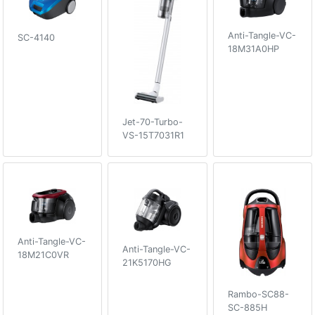
Anti-Tangle-VC-
SC-4140
18M31A0HP
Jet-70-Turbo-
VS-15T7031R1
Anti-Tangle-VC-
Anti-Tangle-VC-
18M21C0VR
21K5170HG
Rambo-SC88-
SC-885H