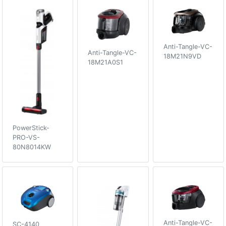
Anti-Tangle-VC-
Anti-Tangle-VC-
18M21N9VD
18M21A0S1
PowerStick-
PRO-VS-
80N8014KW
Anti-Tangle-VC-
SC-4140