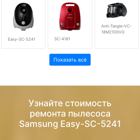
Anti-Tangle-VC-
18M21D0VG
SC-4181
Easy-SC-5241
Показать всё
Узнайте стоимость
ремонта пылесоса
Samsung Easy-SC-5241