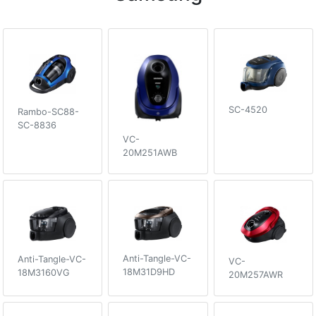
SC-4520
Rambo-SC88-
SC-8836
VC-
20M251AWB
Anti-Tangle-VC-
Anti-Tangle-VC-
VC-
18M31D9HD
18M3160VG
20M257AWR