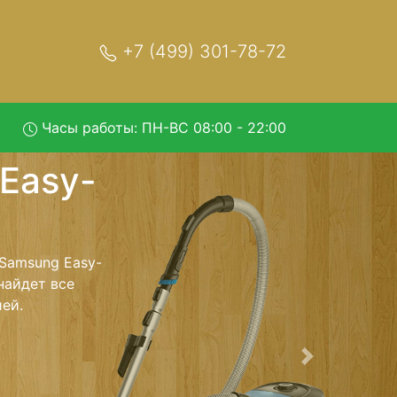
+7 (499) 301-78-72
Часы работы: ПН-ВС 08:00 - 22:00
SC-5251
тр и обратно -
ылесос для
ь ремонта
тно.
Следующая