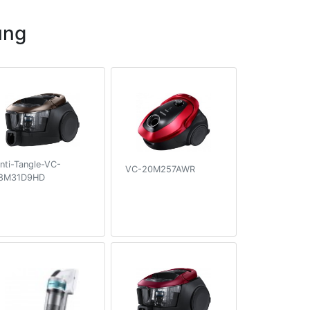
ung
nti-Tangle-VC-
VC-20M257AWR
8M31D9HD