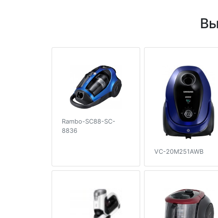
Вы
Rambo-SC88-SC-
8836
VC-20M251AWB