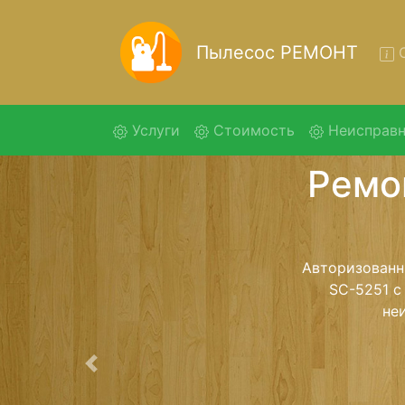
Пылесос РЕМОНТ
О
(current)
Услуги
Стоимость
Неисправн
Ремонт
Ремонт пылесо
с помощью
дальнейш
ост
Предыдущая