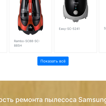
S
Easy-SC-5241
Rambo-SC88-SC-
885H
Показать всё
ость ремонта пылесоса Samsun