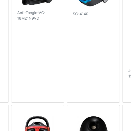
Anti-Tangle-VC-
SC-4140
18M21N9VD
J
1