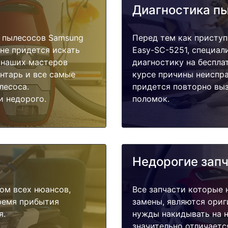
Диагностика п
 пылесосов Samsung
Перед тем как приступ
 не придется искать
Easy-SC-5251, специал
у наших мастеров
диагностику на беспла
ентарь и все самые
курсе причины неиспра
лесоса.
придется повторно выз
и недорого.
поломок.
Недорогие зап
ом всех нюансов,
Все запчасти которые 
время прибытия
замены, являются ориг
я.
нужды накидывать на н
значительно отличаетс