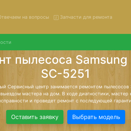
твечаем на вопросы
Запчасти для ремонта
ости
 пылесосов Samsung Easy-
с вывозом в сервис
сов Samsung Easy-SC-5251 с вывозом в сервисный цен
 нашей бесплатной услуги, специалист заберет Ваш п
его более детального ремонта. Оговоренная стоимост
анется неизменно при возвращении видеотехники обра
Оставить заявку
Выбрать модель