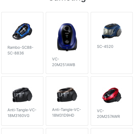
SC-4520
Rambo-SC88-
SC-8836
VC-
20M251AWB
Anti-Tangle-VC-
Anti-Tangle-VC-
VC-
18M31D9HD
18M3160VG
20M257AWR