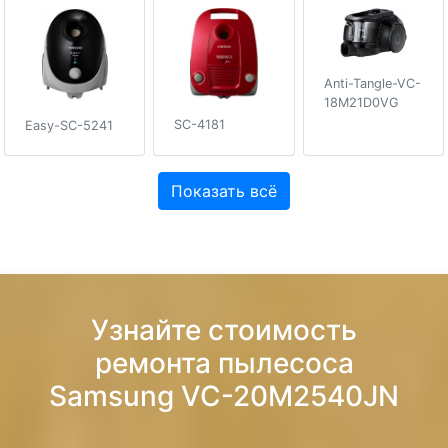
Anti-Tangle-VC-
18M21D0VG
SC-4181
Easy-SC-5241
Показать всё
Узнайте стоимость
ремонта пылесоса
Samsung VC-20M2540JN