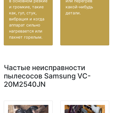
в основном резкие
или перегрев
и громкие, такие
какой-нибудь
как, гул, стук,
детали.
вибрация и когда
аппарат сильно
нагревается или
пахнет горелым.
Частые неисправности
пылесосов Samsung VC-
20M2540JN