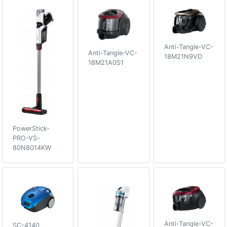
Anti-Tangle-VC-
Anti-Tangle-VC-
18M21N9VD
18M21A0S1
PowerStick-
PRO-VS-
80N8014KW
Anti-Tangle-VC-
SC-4140