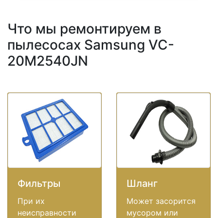
Что мы ремонтируем в
пылесосах Samsung VC-
20M2540JN
Фильтры
Шланг
При их
Может засорится
неисправности
мусором или