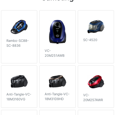
SC-4520
Rambo-SC88-
SC-8836
VC-
20M251AWB
Anti-Tangle-VC-
Anti-Tangle-VC-
VC-
18M31D9HD
18M3160VG
20M257AWR