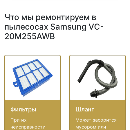
Что мы ремонтируем в
пылесосах Samsung VC-
20M255AWB
Фильтры
Шланг
При их
Может засорится
неисправности
мусором или