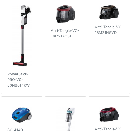
Anti-Tangle-VC-
Anti-Tangle-VC-
18M21N9VD
18M21A0S1
PowerStick-
PRO-VS-
80N8014KW
Anti-Tangle-VC-
SC-4140