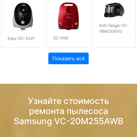
Anti-Tangle-VC-
18M21D0VG
SC-4181
Easy-SC-5241
Показать всё
Узнайте стоимость
ремонта пылесоса
Samsung VC-20M255AWB