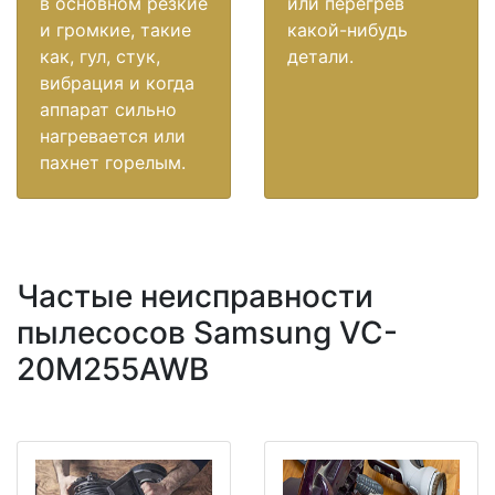
в основном резкие
или перегрев
и громкие, такие
какой-нибудь
как, гул, стук,
детали.
вибрация и когда
аппарат сильно
нагревается или
пахнет горелым.
Частые неисправности
пылесосов Samsung VC-
20M255AWB