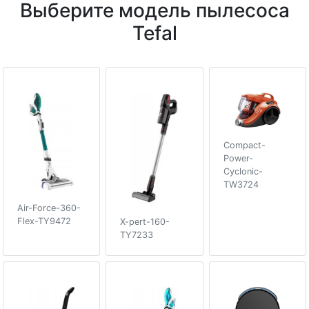
Выберите модель пылесоса
Tefal
Compact-
Power-
Cyclonic-
TW3724
Air-Force-360-
Flex-TY9472
X-pert-160-
TY7233