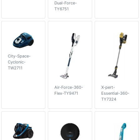
Dual-Force-
TY6751
City-Space-
Cyclonic-
TW2711
Air-Force-360-
X-pert-
Flex-TY9471
Essential-360-
TY7324