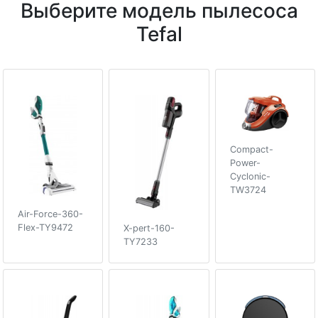
Выберите модель пылесоса
Tefal
Compact-
Power-
Cyclonic-
TW3724
Air-Force-360-
Flex-TY9472
X-pert-160-
TY7233