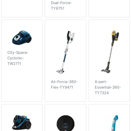
Dual-Force-
TY6751
City-Space-
Cyclonic-
TW2711
Air-Force-360-
X-pert-
Flex-TY9471
Essential-360-
TY7324