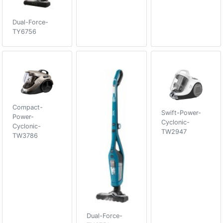
Dual-Force-
TY6756
Compact-
Swift-Power-
Power-
Cyclonic-
Cyclonic-
TW2947
TW3786
Dual-Force-