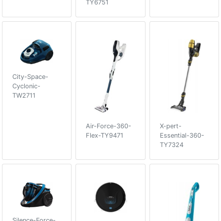
TY6751
City-Space-
Cyclonic-
TW2711
Air-Force-360-
X-pert-
Flex-TY9471
Essential-360-
TY7324
Silence-Force-