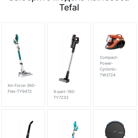
Tefal
Compact-
Power-
Cyclonic-
TW3724
Air-Force-360-
Flex-TY9472
X-pert-160-
TY7233