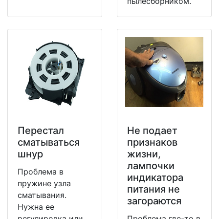
пылесборником.
Перестал
Не подает
сматываться
признаков
шнур
жизни,
лампочки
Проблема в
индикатора
пружине узла
питания не
сматывания.
загораются
Нужна ее
регулировка или
Проблема где-то в