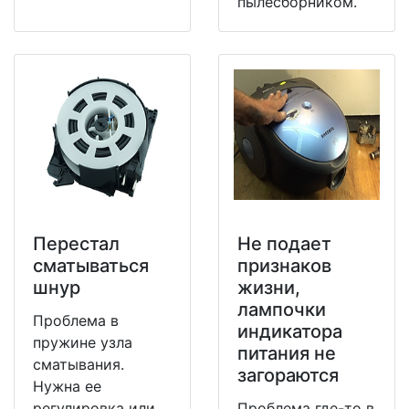
пылесборником.
Перестал
Не подает
сматываться
признаков
шнур
жизни,
лампочки
Проблема в
индикатора
пружине узла
питания не
сматывания.
загораются
Нужна ее
регулировка или
Проблема где-то в