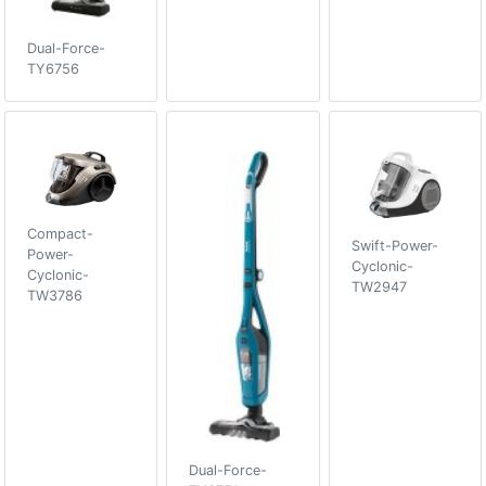
Dual-Force-
TY6756
Compact-
Swift-Power-
Power-
Cyclonic-
Cyclonic-
TW2947
TW3786
Dual-Force-