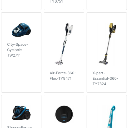
TY6751
City-Space-
Cyclonic-
TW2711
Air-Force-360-
X-pert-
Flex-TY9471
Essential-360-
TY7324
Silence-Force-