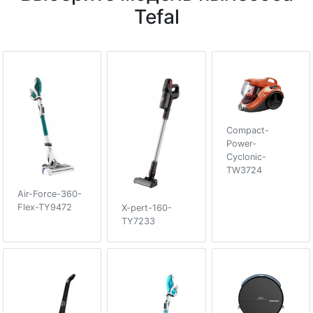
Tefal
Compact-
Power-
Cyclonic-
TW3724
Air-Force-360-
Flex-TY9472
X-pert-160-
TY7233