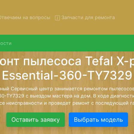
твечаем на вопросы
Запчасти для ремонта
ости
 пылесосов Tefal X-pert-Ess
60-TY7329 с вывозом в серв
осов Tefal X-pert-Essential-360-TY7329 с вывозом в се
с помощью нашей бесплатной услуги, специалист забере
йшего более детального ремонта. Оговоренная стоимо
анется неизменно при возвращении видеотехники обра
Оставить заявку
Выбрать модель