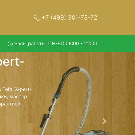
+7 (499) 301-78-72
Часы работы: ПН-ВС 08:00 - 22:00
ential-
ис
рвисный центр
т Ваш пылесос
сть ремонта
тно.
Следующая