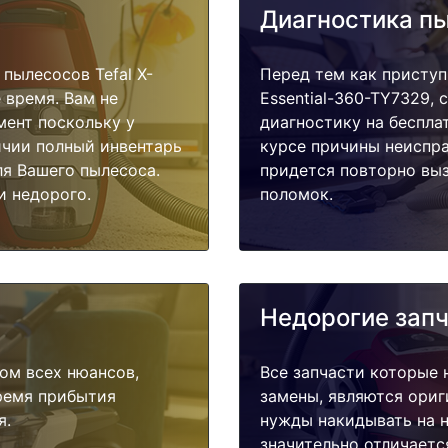
Диагностика п
пылесосов Tefal X-
Перед тем как приступи
е время. Вам не
Essential-360-TY7329,
мент поскольку у
диагностику на беспла
ичии полный инвентарь
курсе причины неиспра
ля Вашего пылесоса.
придется повторно выз
и недорого.
поломок.
Недорогие зап
ом всех нюансов,
Все запчасти которые 
время прибытия
замены, являются ориг
я.
нужды накидывать на н
значительно отличаетс