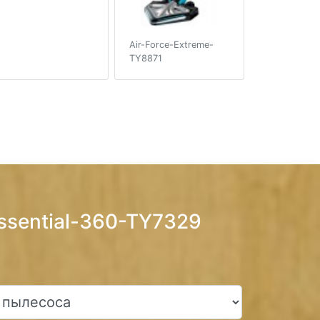
Air-Force-Extreme-
TY8871
ssential-360-TY7329