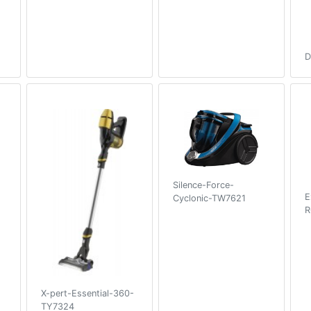
D
Silence-Force-
E
Cyclonic-TW7621
R
X-pert-Essential-360-
TY7324