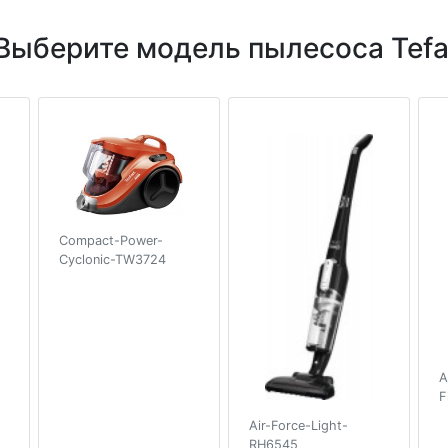
Выберите модель пылесоса Tefa
Compact-Power-
Cyclonic-TW3724
A
F
Air-Force-Light-
RH6545