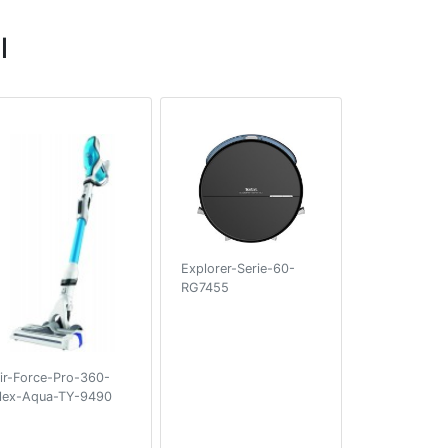
l
Explorer-Serie-60-
RG7455
ir-Force-Pro-360-
lex-Aqua-TY-9490