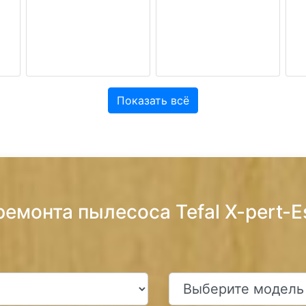
Показать всё
ремонта пылесоса Tefal X-pert-E