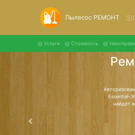
Пылесос РЕМОНТ
О
(current)
Услуги
Стоимость
Неисправн
Ремонт
3
Ремонт пылес
и обратно - 
для дальне
ост
Предыдущая