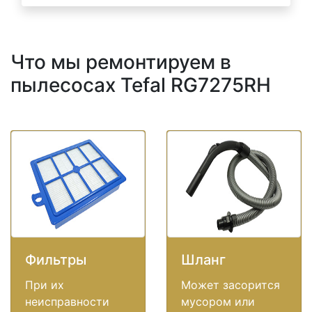
Что мы ремонтируем в
пылесосах Tefal RG7275RH
Фильтры
Шланг
При их
Может засорится
неисправности
мусором или