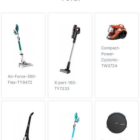
Compact-
Power-
Cyclonic-
TW3724
Air-Force-360-
Flex-TY9472
X-pert-160-
TY7233