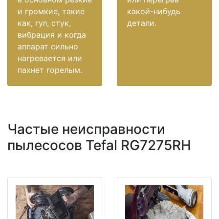
и громкие, такие
какой-нибудь
как, гул, стук,
детали.
вибрация и когда
аппарат сильно
нагревается или
пахнет горелым.
Частые неисправности
пылесосов Tefal RG7275RH