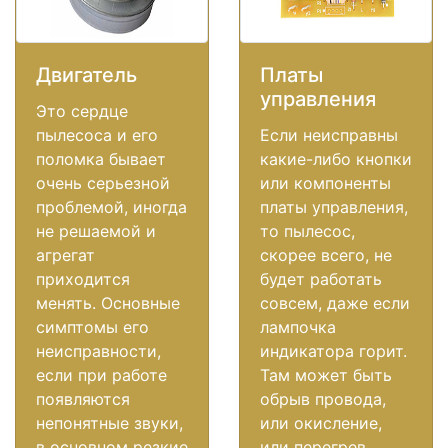
Двигатель
Платы
управления
Это сердце
пылесоса и его
Если неисправны
поломка бывает
какие-либо кнопки
очень серьезной
или компоненты
проблемой, иногда
платы управления,
не решаемой и
то пылесос,
агрегат
скорее всего, не
приходится
будет работать
менять. Основные
совсем, даже если
симптомы его
лампочка
неисправности,
индикатора горит.
если при работе
Там может быть
появляются
обрыв провода,
непонятные звуки,
или окисление,
в основном резкие
или перегрев