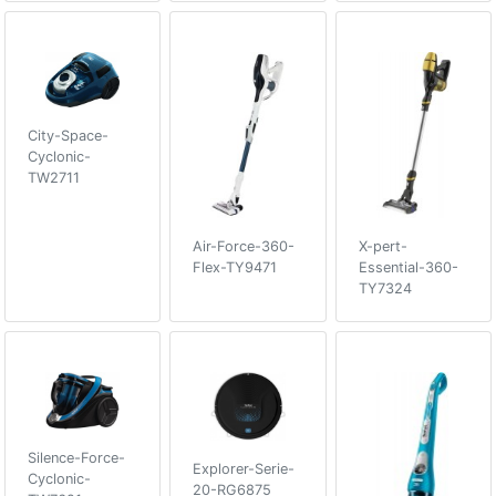
City-Space-
Cyclonic-
TW2711
Air-Force-360-
X-pert-
Flex-TY9471
Essential-360-
TY7324
Silence-Force-
Explorer-Serie-
Cyclonic-
20-RG6875