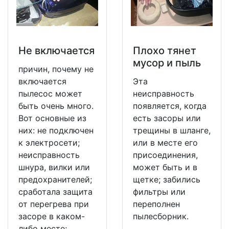
Не включается
Плохо тянет
мусор и пыль
причин, почему не
включается
Эта
пылесос может
неисправность
быть очень много.
появляется, когда
Вот основные из
есть засоры или
них: не подключен
трещины в шланге,
к электросети;
или в месте его
неисправность
присоединения,
шнура, вилки или
может быть и в
предохранителей;
щетке; забились
сработала защита
фильтры или
от перегрева при
переполнен
засоре в каком-
пылесборник.
либо месте;