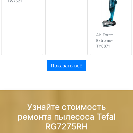
TW7621
Air-Force-
Extreme-
TY8871
Показать всё
Узнайте стоимость
ремонта пылесоса Tefal
RG7275RH