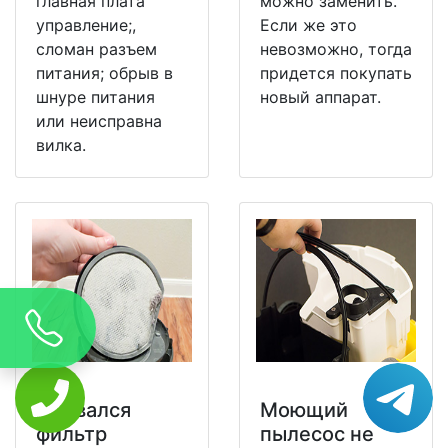
главная плата
можно заменить.
управление;,
Если же это
сломан разъем
невозможно, тогда
питания; обрыв в
придется покупать
шнуре питания
новый аппарат.
или неисправна
вилка.
Порвался
Моющий
фильтр
пылесос не