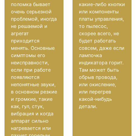
поломка бывает
какие-либо кнопки
очень серьезной
или компоненты
проблемой, иногда
платы управления,
не решаемой и
то пылесос,
агрегат
скорее всего, не
приходится
будет работать
менять. Основные
совсем, даже если
симптомы его
лампочка
неисправности,
индикатора горит.
если при работе
Там может быть
появляются
обрыв провода,
непонятные звуки,
или окисление,
в основном резкие
или перегрев
и громкие, такие
какой-нибудь
как, гул, стук,
детали.
вибрация и когда
аппарат сильно
нагревается или
пахнет горелым.