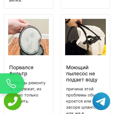
Порвался
Моющий
фильтр
пылесос не
подает воду
Фильтры ремонту
не подлежат, их
причина этой
можно только
проблемы обычно
заменить.
кроется или в
засоре шлангов,
или же в