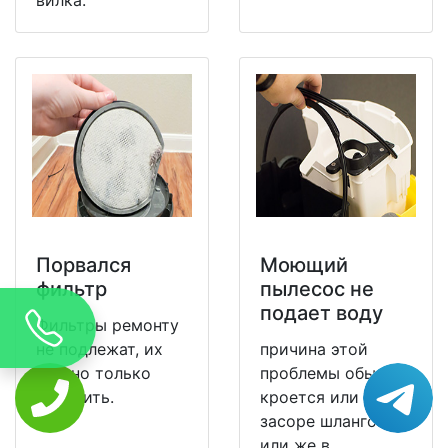
Порвался
Моющий
фильтр
пылесос не
подает воду
Фильтры ремонту
не подлежат, их
причина этой
можно только
проблемы обычно
заменить.
кроется или в
засоре шлангов,
или же в