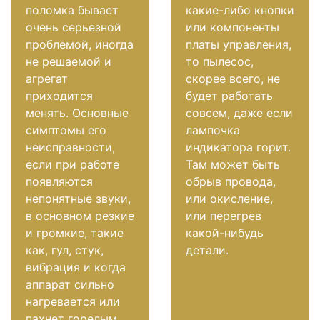
поломка бывает
какие-либо кнопки
очень серьезной
или компоненты
проблемой, иногда
платы управления,
не решаемой и
то пылесос,
агрегат
скорее всего, не
приходится
будет работать
менять. Основные
совсем, даже если
симптомы его
лампочка
неисправности,
индикатора горит.
если при работе
Там может быть
появляются
обрыв провода,
непонятные звуки,
или окисление,
в основном резкие
или перегрев
и громкие, такие
какой-нибудь
как, гул, стук,
детали.
вибрация и когда
аппарат сильно
нагревается или
пахнет горелым.