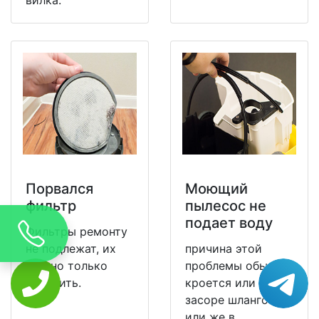
Порвался
Моющий
фильтр
пылесос не
подает воду
Фильтры ремонту
не подлежат, их
причина этой
можно только
проблемы обычно
заменить.
кроется или в
засоре шлангов,
или же в