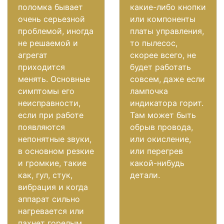
поломка бывает
какие-либо кнопки
очень серьезной
или компоненты
проблемой, иногда
платы управления,
не решаемой и
то пылесос,
агрегат
скорее всего, не
приходится
будет работать
менять. Основные
совсем, даже если
симптомы его
лампочка
неисправности,
индикатора горит.
если при работе
Там может быть
появляются
обрыв провода,
непонятные звуки,
или окисление,
в основном резкие
или перегрев
и громкие, такие
какой-нибудь
как, гул, стук,
детали.
вибрация и когда
аппарат сильно
нагревается или
пахнет горелым.