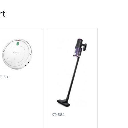
rt
T-531
KT-584