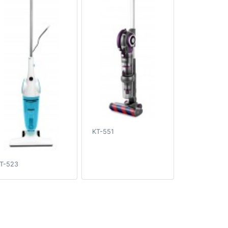
KT-551
T-523