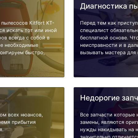
Диагностика п
ылесосов Kitfort KT-
Перед тем как приступи
ся искать тот или иной
специалист обязательн
ов всегда с собой в
бесплатной основе. Чт
ые необходимые
неисправности и в дал
монтируем быстро,
вызывать мастера для 
Недорогие зап
ом всех нюансов,
Все запчасти которые 
время прибытия
замены, являются ориг
я.
нужды накидывать на н
значительно отличаетс