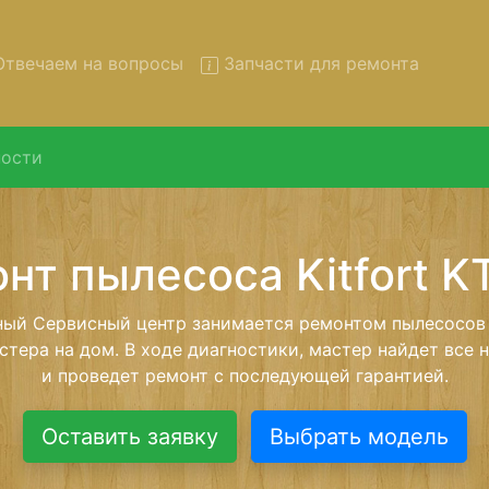
твечаем на вопросы
Запчасти для ремонта
ости
онт пылесосов Kitfort KT-5
вывозом в сервис
есосов Kitfort KT-513 с вывозом в сервисный центр и 
нашей бесплатной услуги, специалист заберет Ваш пы
его более детального ремонта. Оговоренная стоимост
анется неизменно при возвращении видеотехники обра
Оставить заявку
Выбрать модель