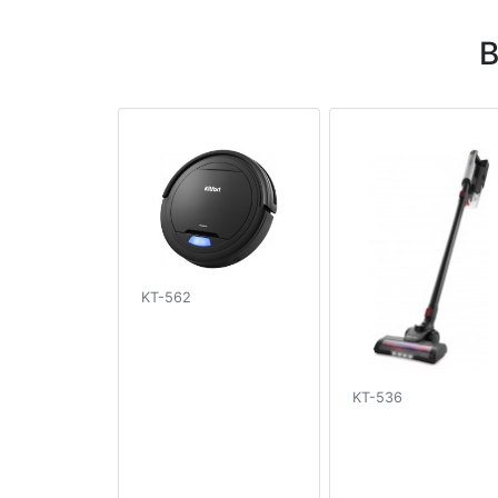
В
KT-562
KT-536