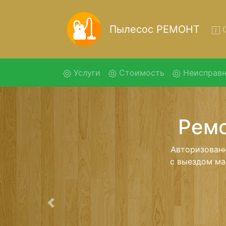
Пылесос РЕМОНТ
О
(current)
Услуги
Стоимость
Неисправн
Рем
Ремонт пыл
помощью 
дальнейш
ост
Предыдущая