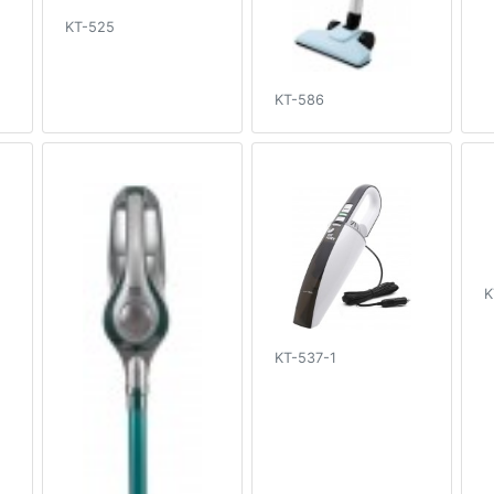
KT-525
KT-586
K
KT-537-1