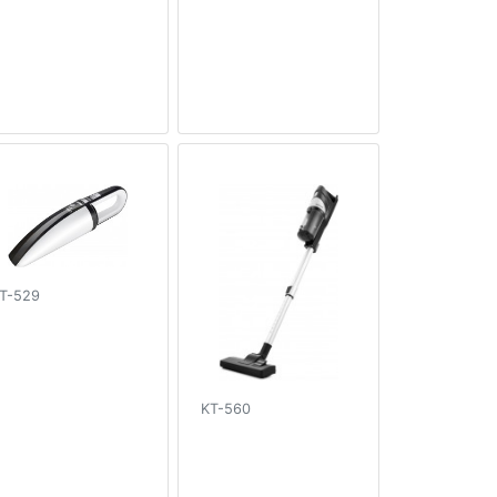
T-529
KT-560