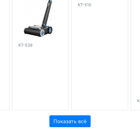
KT-510
KT-539
K
Показать всё