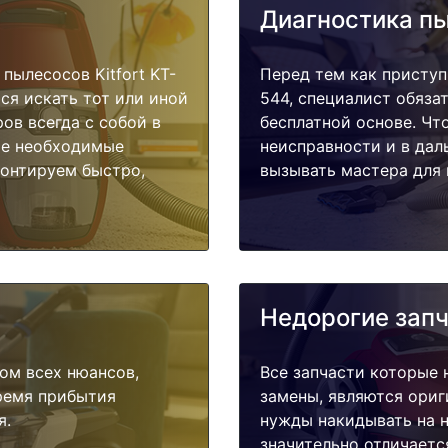
Диагностика п
ылесосов Kitfort KT-
Перед тем как приступи
ся искать тот или иной
544, специалист обяза
ов всегда с собой в
бесплатной основе. Чт
ые необходимые
неисправности и в дал
монтируем быстро,
вызывать мастера для 
Недорогие зап
ом всех нюансов,
Все запчасти которые 
время прибытия
замены, являются ориг
я.
нужды накидывать на н
значительно отличаетс