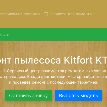
твечаем на вопросы
Запчасти для ремонта
ости
онт пылесосов Kitfort KT-5
вывозом в сервис
есосов Kitfort KT-544 с вывозом в сервисный центр и 
нашей бесплатной услуги, специалист заберет Ваш пы
его более детального ремонта. Оговоренная стоимост
анется неизменно при возвращении видеотехники обра
Оставить заявку
Выбрать модель