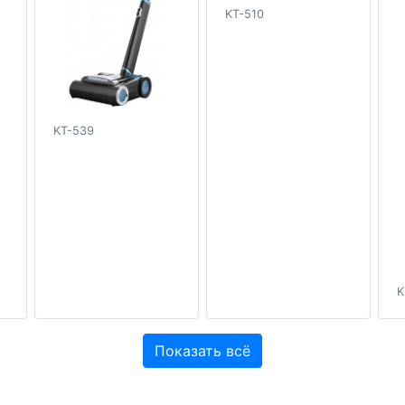
KT-510
KT-539
K
Показать всё