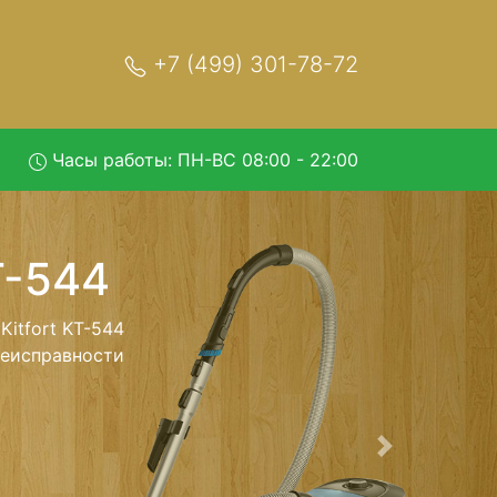
+7 (499) 301-78-72
Часы работы: ПН-ВС 08:00 - 22:00
44 с
обратно - с
лесос для
ь ремонта
тно.
Следующая