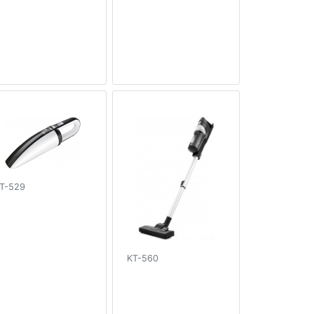
T-529
KT-560