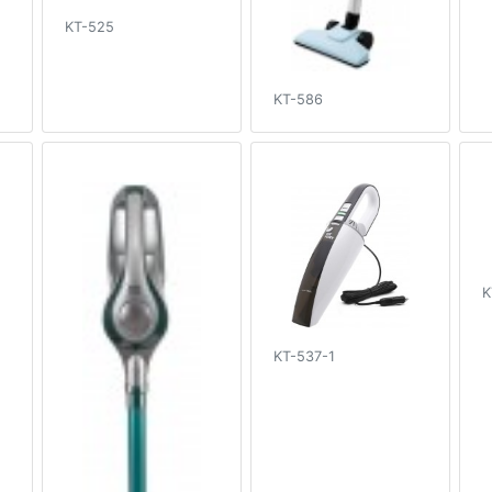
KT-525
KT-586
K
KT-537-1