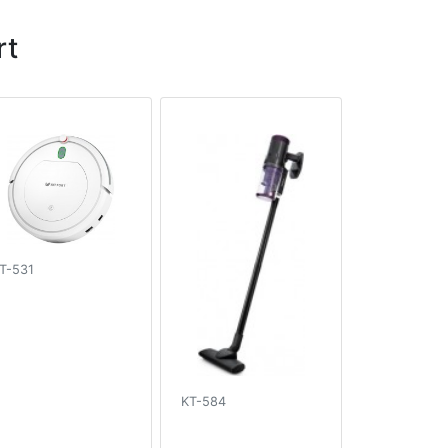
rt
T-531
KT-584