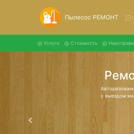
Пылесос РЕМОНТ
О
(current)
Услуги
Стоимость
Неисправн
Рем
Ремонт пыл
помощью 
дальнейш
ост
Предыдущая