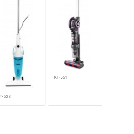
KT-551
T-523