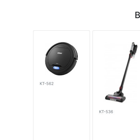
В
KT-562
KT-536