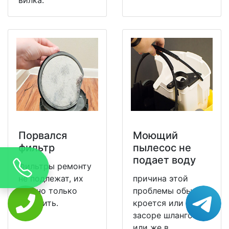
Порвался
Моющий
фильтр
пылесос не
подает воду
Фильтры ремонту
не подлежат, их
причина этой
можно только
проблемы обычно
заменить.
кроется или в
засоре шлангов,
или же в