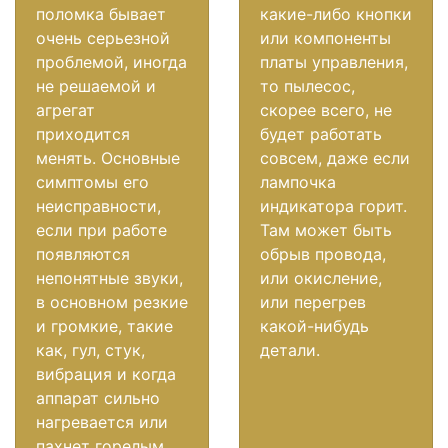
поломка бывает
какие-либо кнопки
очень серьезной
или компоненты
проблемой, иногда
платы управления,
не решаемой и
то пылесос,
агрегат
скорее всего, не
приходится
будет работать
менять. Основные
совсем, даже если
симптомы его
лампочка
неисправности,
индикатора горит.
если при работе
Там может быть
появляются
обрыв провода,
непонятные звуки,
или окисление,
в основном резкие
или перегрев
и громкие, такие
какой-нибудь
как, гул, стук,
детали.
вибрация и когда
аппарат сильно
нагревается или
пахнет горелым.