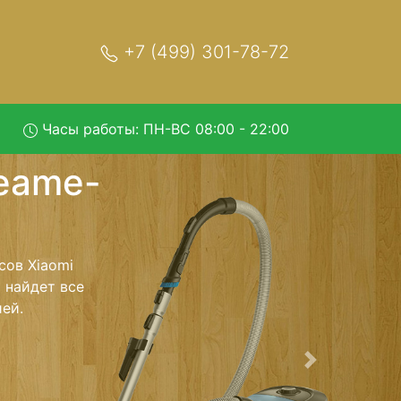
+7 (499) 301-78-72
Часы работы: ПН-ВС 08:00 - 22:00
-V9 с
 обратно - с
лесос для
ь ремонта
тно.
Следующая