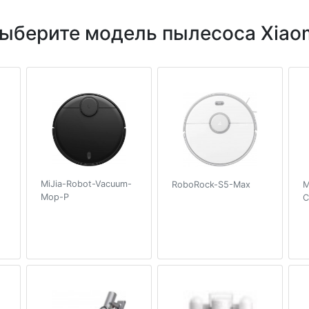
ыберите модель пылесоса Xiao
MiJia-Robot-Vacuum-
RoboRock-S5-Max
M
Mop-P
C