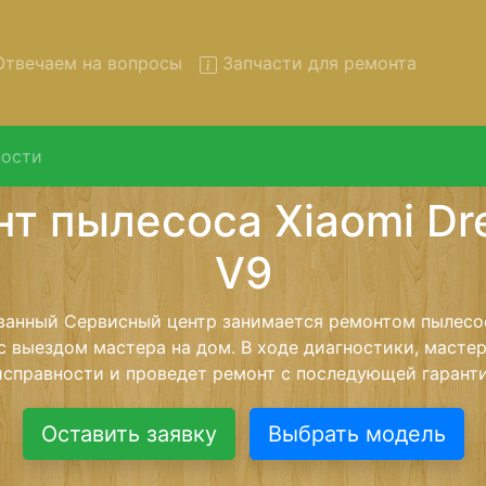
твечаем на вопросы
Запчасти для ремонта
ости
нт пылесосов Xiaomi Dreame
вывозом в сервис
сосов Xiaomi Dreame-V9 с вывозом в сервисный центр и
нашей бесплатной услуги, специалист заберет Ваш пы
его более детального ремонта. Оговоренная стоимост
анется неизменно при возвращении видеотехники обра
Оставить заявку
Выбрать модель