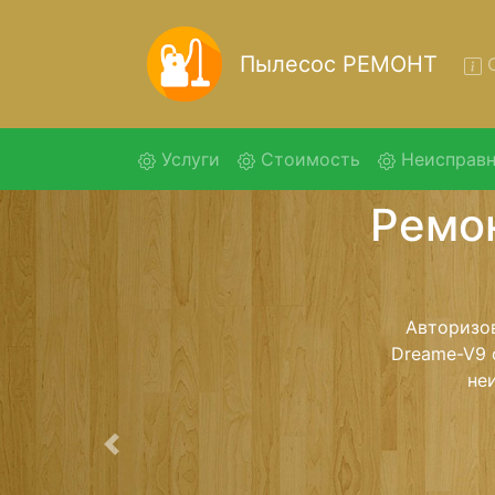
Пылесос РЕМОНТ
О
(current)
Услуги
Стоимость
Неисправн
Ремо
Ремонт пыле
помощью 
дальнейш
ост
Предыдущая