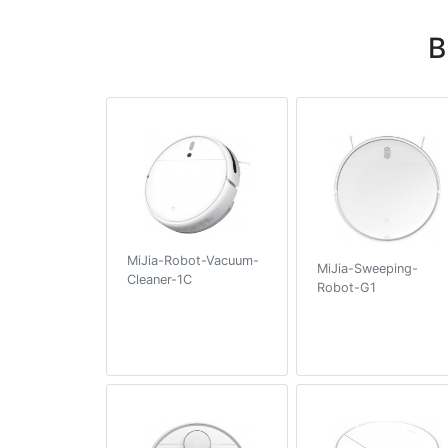
В
MiJia-Robot-Vacuum-
MiJia-Sweeping-
Cleaner-1C
Robot-G1