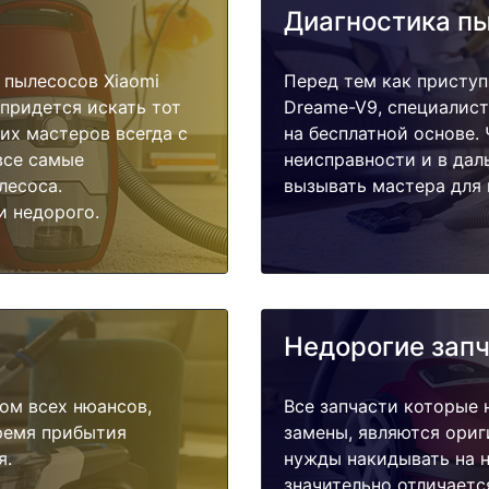
Диагностика п
 пылесосов Xiaomi
Перед тем как приступ
 придется искать тот
Dreame-V9, специалист
их мастеров всегда с
на бесплатной основе.
все самые
неисправности и в дал
лесоса.
вызывать мастера для 
и недорого.
Недорогие зап
ом всех нюансов,
Все запчасти которые 
время прибытия
замены, являются ориг
я.
нужды накидывать на н
значительно отличаетс