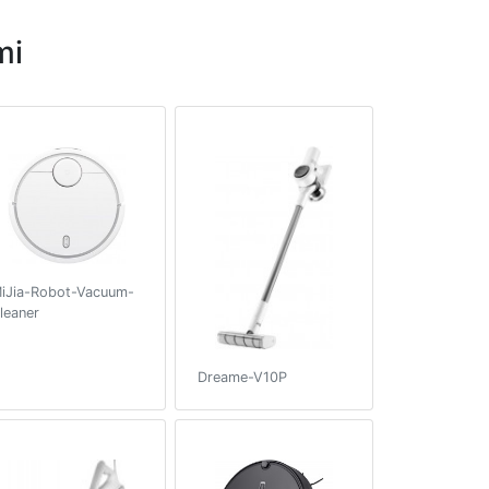
mi
iJia-Robot-Vacuum-
leaner
Dreame-V10P