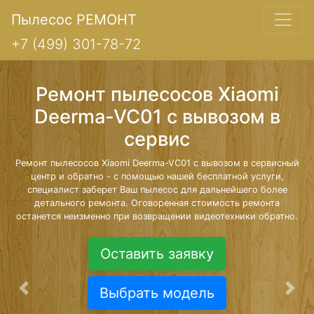
Пылесос РЕМОНТ
+7 (499) 301-78-72
Ремонт пылесосов Xiaomi
Deerma-VC01 с вывозом в
сервис
Ремонт пылесосов Xiaomi Deerma-VC01 с вывозом в сервисный
центр и обратно - с помощью нашей бесплатной услуги,
специалист заберет Ваш пылесос для дальнейшего более
детального ремонта. Оговоренная стоимость ремонта
останется неизменно при возвращении видеотехники обратно.
Оставить заявку
Выбрать модель
Предыдущая
Сле