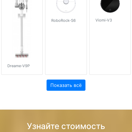
Viomi-V3
RoboRock-S6
Dreame-V9P
Показать всё
Узнайте стоимость