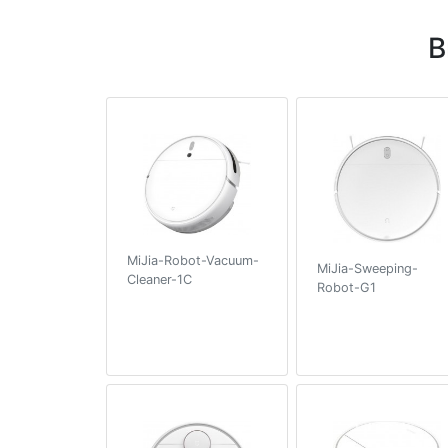
В
MiJia-Robot-Vacuum-
MiJia-Sweeping-
Cleaner-1C
Robot-G1