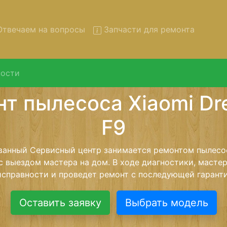
твечаем на вопросы
Запчасти для ремонта
ости
нт пылесосов Xiaomi Dreame
вывозом в сервис
сосов Xiaomi Dreame-F9 с вывозом в сервисный центр и
нашей бесплатной услуги, специалист заберет Ваш пы
его более детального ремонта. Оговоренная стоимост
анется неизменно при возвращении видеотехники обра
Оставить заявку
Выбрать модель