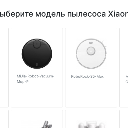
ыберите модель пылесоса Xiao
MiJia-Robot-Vacuum-
RoboRock-S5-Max
M
Mop-P
C