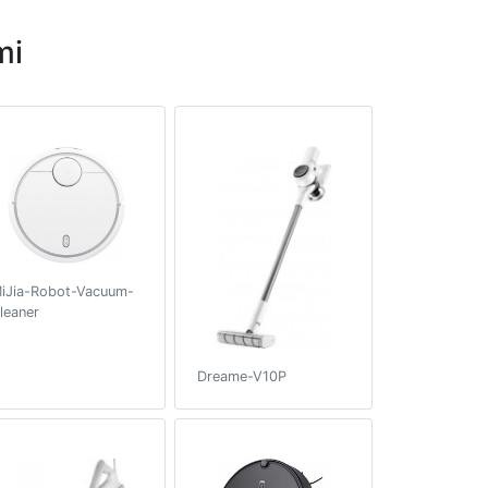
mi
iJia-Robot-Vacuum-
leaner
Dreame-V10P