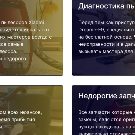
Диагностика п
 пылесосов Xiaomi
Перед тем как приступ
 придется искать тот
Dreame-F9, специалист
их мастеров всегда с
на бесплатной основе.
все самые
неисправности и в дал
лесоса.
вызывать мастера для 
и недорого.
Недорогие зап
ом всех нюансов,
Все запчасти которые 
время прибытия
замены, являются ориг
я.
нужды накидывать на н
значительно отличаетс