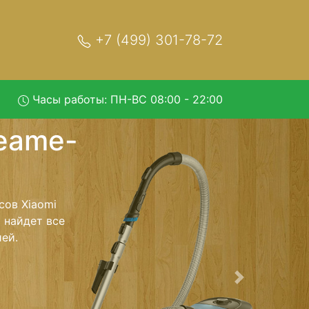
+7 (499) 301-78-72
Часы работы: ПН-ВС 08:00 - 22:00
-F9 с
 обратно - с
лесос для
ь ремонта
тно.
Следующая