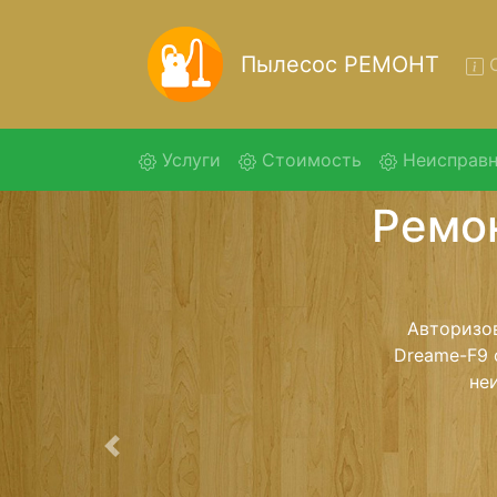
Пылесос РЕМОНТ
О
(current)
Услуги
Стоимость
Неисправн
Ремо
Ремонт пыле
помощью 
дальнейш
ост
Предыдущая