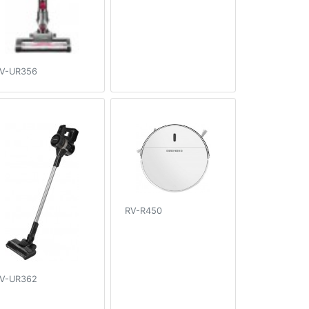
V-UR356
RV-R450
V-UR362