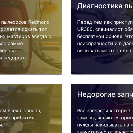
Диагностика п
 пылесосов Redmond
Перед тем как приступ
придется искать тот
UR380, специалист обя
их мастеров всегда с
бесплатной основе. Чт
все самые
неисправности и в дал
лесоса.
вызывать мастера для 
и недорого.
Недорогие зап
ом всех нюансов,
Все запчасти которые 
время прибытия
замены, являются ориг
я.
нужды накидывать на н
значительно отличаетс