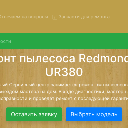
твечаем на вопросы
Запчасти для ремонта
ости
т пылесосов Redmond RV-U
вывозом в сервис
осов Redmond RV-UR380 с вывозом в сервисный центр 
нашей бесплатной услуги, специалист заберет Ваш пы
его более детального ремонта. Оговоренная стоимост
анется неизменно при возвращении видеотехники обра
Оставить заявку
Выбрать модель