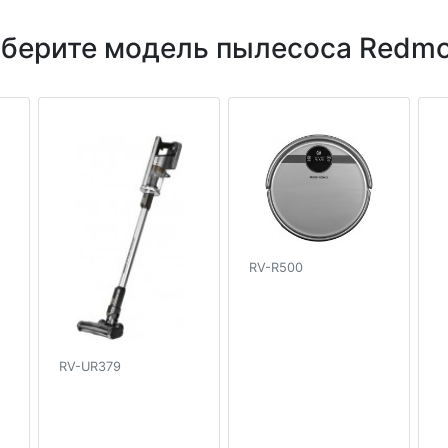
берите модель пылесоса Redm
RV-R500
RV-UR379