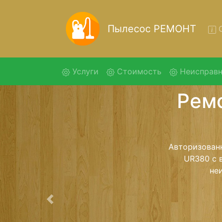
Пылесос РЕМОНТ
О
(current)
Услуги
Стоимость
Неисправн
Ремон
Ремонт пылес
помощью 
дальнейш
ост
Предыдущая