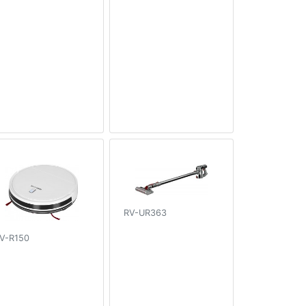
RV-UR363
V-R150