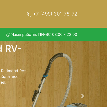
+7 (499) 301-78-72
Часы работы: ПН-ВС 08:00 - 22:00
R380 с
и обратно - с
лесос для
ь ремонта
тно.
Следующая