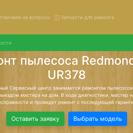
твечаем на вопросы
Запчасти для ремонта
ости
т пылесосов Redmond RV-U
вывозом в сервис
осов Redmond RV-UR378 с вывозом в сервисный центр 
нашей бесплатной услуги, специалист заберет Ваш пы
его более детального ремонта. Оговоренная стоимост
анется неизменно при возвращении видеотехники обра
Оставить заявку
Выбрать модель