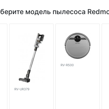
берите модель пылесоса Redm
RV-R500
RV-UR379