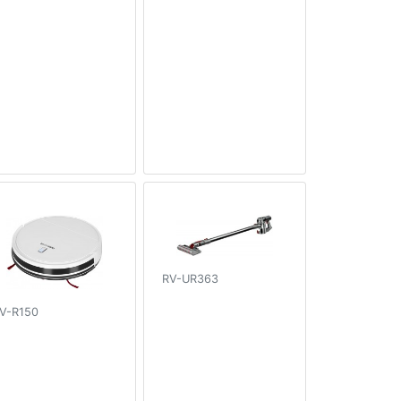
RV-UR363
V-R150