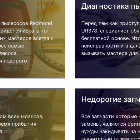
Диагностика п
 пылесосов Redmond
Перед тем как приступ
придется искать тот
UR378, специалист обя
их мастеров всегда с
бесплатной основе. Чт
все самые
неисправности и в дал
лесоса.
вызывать мастера для 
и недорого.
Недорогие зап
ом всех нюансов,
Все запчасти которые 
время прибытия
замены, являются ориг
я.
нужды накидывать на н
значительно отличаетс