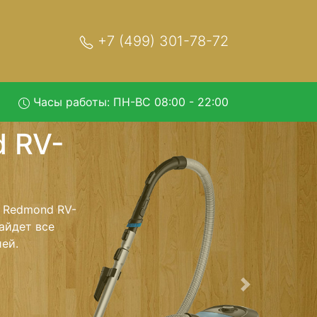
+7 (499) 301-78-72
Часы работы: ПН-ВС 08:00 - 22:00
R378 с
и обратно - с
лесос для
ь ремонта
тно.
Следующая