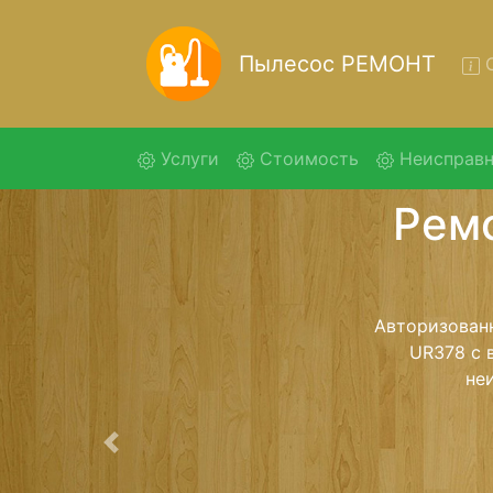
Пылесос РЕМОНТ
О
(current)
Услуги
Стоимость
Неисправн
Ремон
Ремонт пылес
помощью 
дальнейш
ост
Предыдущая