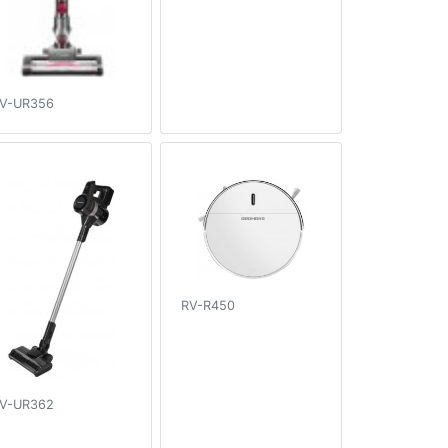
V-UR356
RV-R450
V-UR362