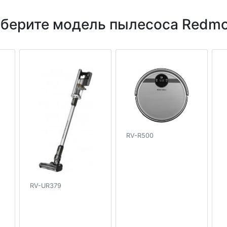
берите модель пылесоса Redm
RV-R500
RV-UR379