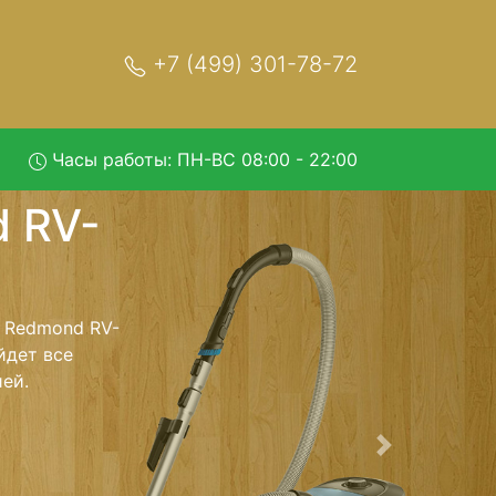
+7 (499) 301-78-72
Часы работы: ПН-ВС 08:00 - 22:00
308 с
 обратно - с
лесос для
ь ремонта
тно.
Следующая