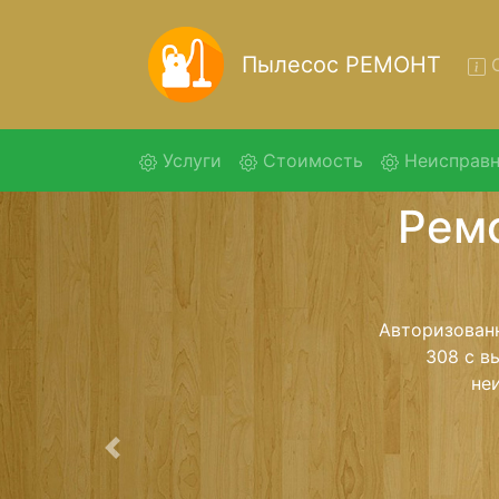
Пылесос РЕМОНТ
О
(current)
Услуги
Стоимость
Неисправн
Ремо
Ремонт пыле
помощью 
дальнейш
ост
Предыдущая