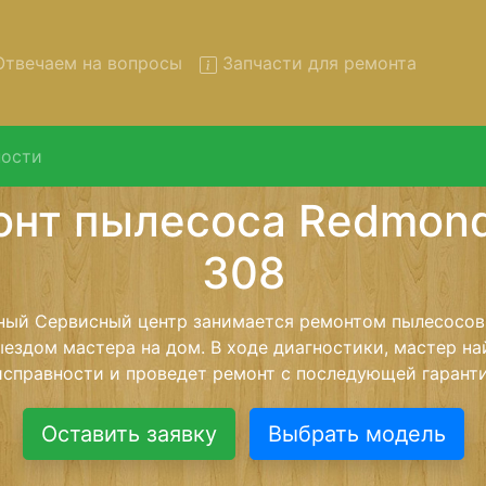
твечаем на вопросы
Запчасти для ремонта
ости
нт пылесосов Redmond RV-
вывозом в сервис
сосов Redmond RV-308 с вывозом в сервисный центр и
нашей бесплатной услуги, специалист заберет Ваш пы
его более детального ремонта. Оговоренная стоимост
анется неизменно при возвращении видеотехники обра
Оставить заявку
Выбрать модель