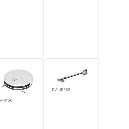
RV-UR363
V-R150