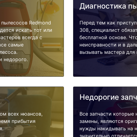
Диагностика п
 пылесосов Redmond
Перед тем как приступ
дется искать тот или
308, специалист обяза
астеров всегда с
бесплатной основе. Чт
все самые
неисправности и в дал
лесоса.
вызывать мастера для 
и недорого.
Недорогие зап
ом всех нюансов,
Все запчасти которые 
время прибытия
замены, являются ориг
я.
нужды накидывать на н
значительно отличаетс