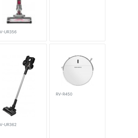
V-UR356
RV-R450
V-UR362