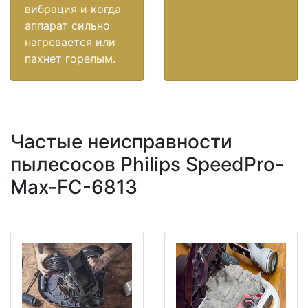
вибрация и когда
аппарат сильно
нагревается или
пахнет горелым.
Частые неисправности
пылесосов Philips SpeedPro-
Max-FC-6813