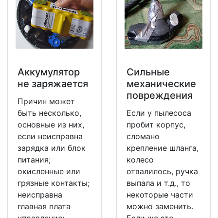
Аккумулятор
Сильные
не заряжается
механические
повреждения
Причин может
быть несколько,
Если у пылесоса
основные из них,
пробит корпус,
если неисправна
сломано
зарядка или блок
крепление шланга,
питания;
колесо
окисленные или
отвалилось, ручка
грязные контакты;
выпала и т.д., то
неисправна
некоторые части
главная плата
можно заменить.
управление;,
Если же это