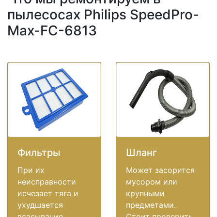
пылесосах Philips SpeedPro-
Max-FC-6813
Фильтры
Шланг
При их
Может засорится
неисправности
мусором или
исчезает тяга и
крупными
ухудшается
предметами.
всасывание,
Стоит проверить