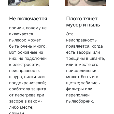
Не включается
Плохо тянет
мусор и пыль
причин, почему не
включается
Эта
пылесос может
неисправность
быть очень много.
появляется, когда
Вот основные из
есть засоры или
них: не подключен
трещины в шланге,
к электросети;
или в месте его
неисправность
присоединения,
шнура, вилки или
может быть и в
предохранителей;
щетке; забились
сработала защита
фильтры или
от перегрева при
переполнен
засоре в каком-
пылесборник.
либо месте;
сломан