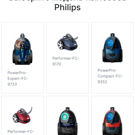
Philips
Performer-FC-
9170
PowerPro-
PowerPro-
Compact-FC-
Expert-FC-
9352
9733
Performer-FC-