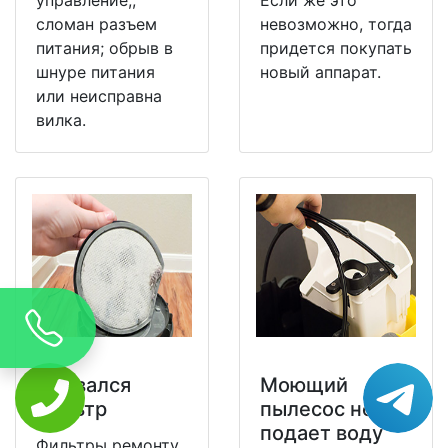
сломан разъем
невозможно, тогда
питания; обрыв в
придется покупать
шнуре питания
новый аппарат.
или неисправна
вилка.
Порвался
Моющий
фильтр
пылесос не
подает воду
Фильтры ремонту