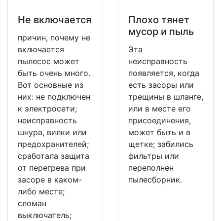
Не включается
Плохо тянет
мусор и пыль
причин, почему не
включается
Эта
пылесос может
неисправность
быть очень много.
появляется, когда
Вот основные из
есть засоры или
них: не подключен
трещины в шланге,
к электросети;
или в месте его
неисправность
присоединения,
шнура, вилки или
может быть и в
предохранителей;
щетке; забились
сработала защита
фильтры или
от перегрева при
переполнен
засоре в каком-
пылесборник.
либо месте;
сломан
выключатель;