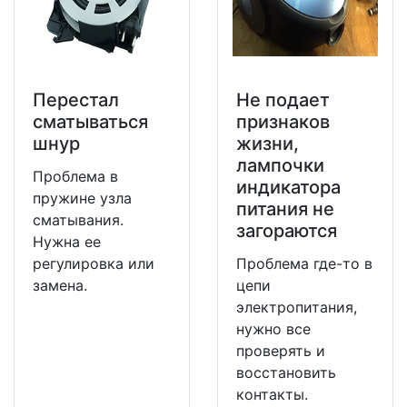
Перестал
Не подает
сматываться
признаков
шнур
жизни,
лампочки
Проблема в
индикатора
пружине узла
питания не
сматывания.
загораются
Нужна ее
регулировка или
Проблема где-то в
замена.
цепи
электропитания,
нужно все
проверять и
восстановить
контакты.