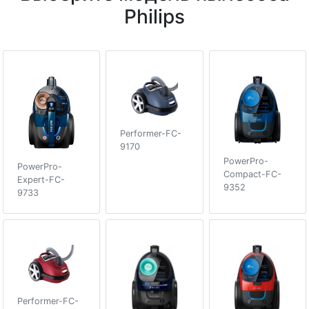
Philips
Performer-FC-
9170
PowerPro-
PowerPro-
Compact-FC-
Expert-FC-
9352
9733
Performer-FC-