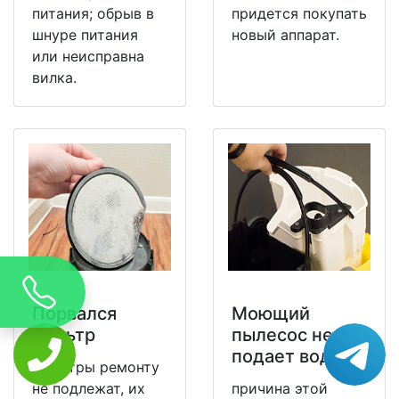
питания; обрыв в
придется покупать
шнуре питания
новый аппарат.
или неисправна
вилка.
Порвался
Моющий
фильтр
пылесос не
подает воду
Фильтры ремонту
не подлежат, их
причина этой