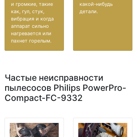
и громкие, такие
какой-нибудь
как, гул, стук,
детали.
вибрация и когда
аппарат сильно
нагревается или
пахнет горелым.
Частые неисправности
пылесосов Philips PowerPro-
Compact-FC-9332