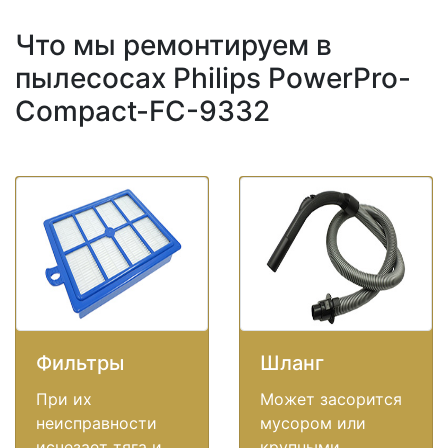
Что мы ремонтируем в
пылесосах Philips PowerPro-
Compact-FC-9332
Фильтры
Шланг
При их
Может засорится
неисправности
мусором или
исчезает тяга и
крупными