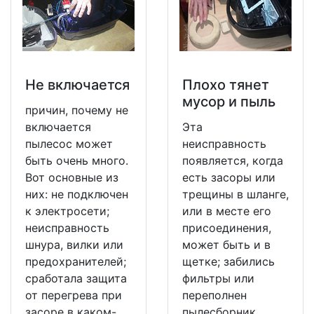
Не включается
Плохо тянет
мусор и пыль
причин, почему не
включается
Эта
пылесос может
неисправность
быть очень много.
появляется, когда
Вот основные из
есть засоры или
них: не подключен
трещины в шланге,
к электросети;
или в месте его
неисправность
присоединения,
шнура, вилки или
может быть и в
предохранителей;
щетке; забились
сработала защита
фильтры или
от перегрева при
переполнен
засоре в каком-
пылесборник.