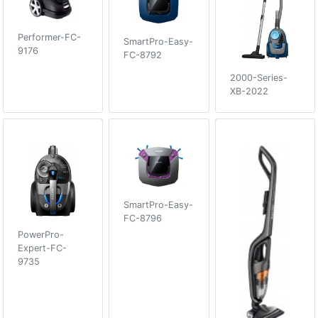
Performer-FC-
SmartPro-Easy-
9176
FC-8792
2000-Series-
XB-2022
SmartPro-Easy-
FC-8796
PowerPro-
Expert-FC-
9735