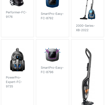
Performer-FC-
SmartPro-Easy-
9176
FC-8792
2000-Series-
XB-2022
SmartPro-Easy-
FC-8796
PowerPro-
Expert-FC-
9735