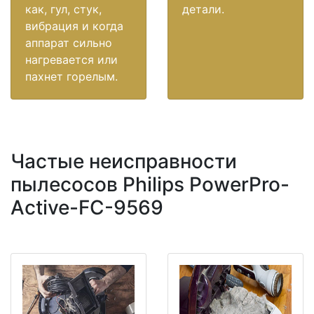
как, гул, стук,
детали.
вибрация и когда
аппарат сильно
нагревается или
пахнет горелым.
Частые неисправности
пылесосов Philips PowerPro-
Active-FC-9569