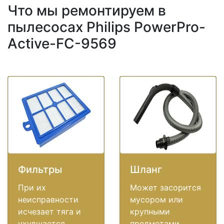
Что мы ремонтируем в
пылесосах Philips PowerPro-
Active-FC-9569
Фильтры
Шланг
При их
Может засорится
неисправности
мусором или
исчезает тяга и
крупными
ухудшается
предметами.