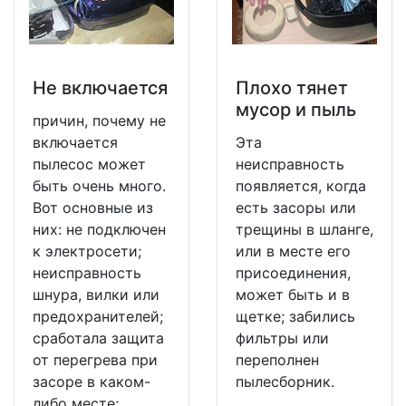
Не включается
Плохо тянет
мусор и пыль
причин, почему не
включается
Эта
пылесос может
неисправность
быть очень много.
появляется, когда
Вот основные из
есть засоры или
них: не подключен
трещины в шланге,
к электросети;
или в месте его
неисправность
присоединения,
шнура, вилки или
может быть и в
предохранителей;
щетке; забились
сработала защита
фильтры или
от перегрева при
переполнен
засоре в каком-
пылесборник.
либо месте;