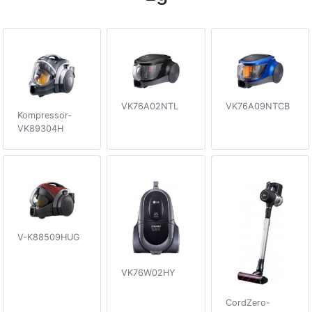
VK76A02NTL
VK76A09NTCB
Kompressor-
VK89304H
V-K88509HUG
VK76W02HY
CordZero-