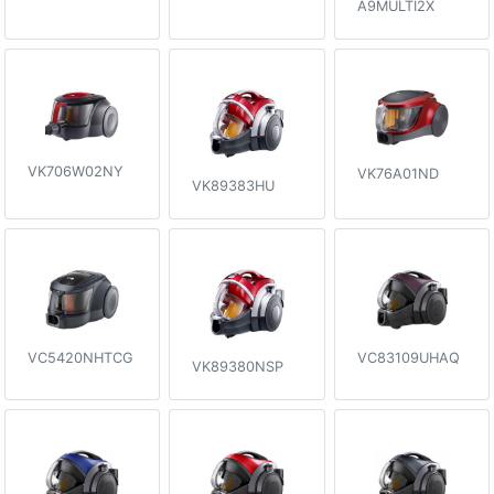
A9MULTI2X
VK706W02NY
VK76A01ND
VK89383HU
VC5420NHTCG
VC83109UHAQ
VK89380NSP