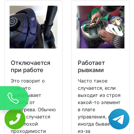
Отключается
Работает
при работе
рывками
Это говорит о
Часто такое
том, что
случается, если
срабатывает
выходит из строя
защита от
какой-то элемент
перегрева. Обычно
в плате
такое случается
управления, но
при плохой
иногда бывает и
проходимости
из-за