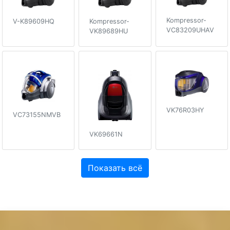
Kompressor-
V-K89609HQ
Kompressor-
VC83209UHAV
VK89689HU
VK76R03HY
VC73155NMVB
VK69661N
Показать всё