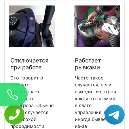
Отключается
Работает
при работе
рывками
Это говорит о
Часто такое
том, что
случается, если
срабатывает
выходит из строя
защита от
какой-то элемент
перегрева. Обычно
в плате
такое случается
управления, но
при плохой
иногда бывает и
проходимости
из-за