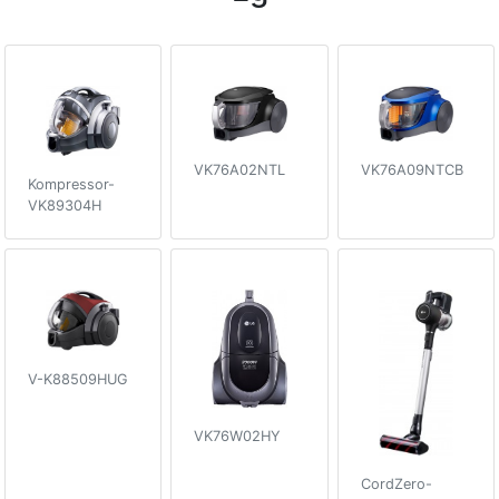
VK76A02NTL
VK76A09NTCB
Kompressor-
VK89304H
V-K88509HUG
VK76W02HY
CordZero-