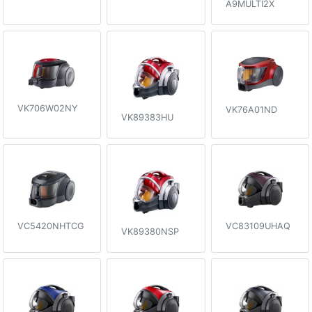
A9MULTI2X
VK706W02NY
VK76A01ND
VK89383HU
VC5420NHTCG
VC83109UHAQ
VK89380NSP