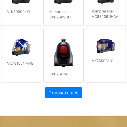
Kompressor-
V-K89609HQ
Kompressor-
VC83209UHAV
VK89689HU
VK76R03HY
VC73155NMVB
VK69661N
Показать всё