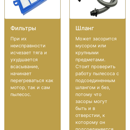
Фильтры
Шланг
При их
Может засорится
неисправности
мусором или
исчезает тяга и
крупными
ухудшается
предметами.
всасывание,
Стоит проверить
начинает
работу пылесоса с
перегреваться как
подсоединенным
мотор, так и сам
шлангом и без,
пылесос.
потому что
засоры могут
быть и в
отверстии, к
которому он
подсоединяется.