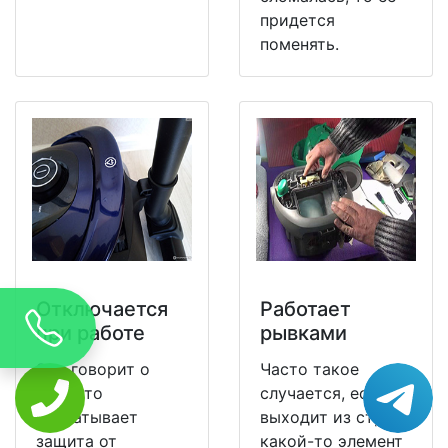
придется
поменять.
Отключается
Работает
при работе
рывками
Это говорит о
Часто такое
том, что
случается, если
срабатывает
выходит из строя
защита от
какой-то элемент