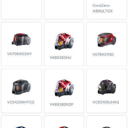
CordZero-
A9MULTI2X
VK706W02NY
VK76A01ND
VK89383HU
VC5420NHTCG
VC83109UHAQ
VK89380NSP