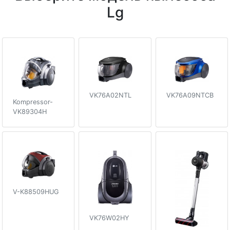
Lg
VK76A02NTL
VK76A09NTCB
Kompressor-
VK89304H
V-K88509HUG
VK76W02HY