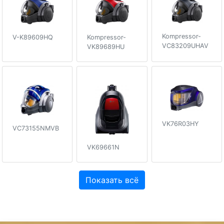
Kompressor-
V-K89609HQ
Kompressor-
VC83209UHAV
VK89689HU
VK76R03HY
VC73155NMVB
VK69661N
Показать всё