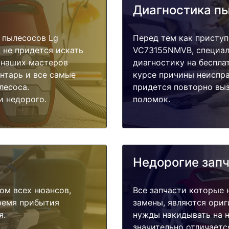
Диагностика п
 пылесосов Lg
Перед тем как приступ
 не придется искать
VC73155NMVB, специал
у наших мастеров
диагностику на беспла
ентарь и все самые
курсе причины неиспра
лесоса.
придется повторно выз
и недорого.
поломок.
Недорогие зап
ом всех нюансов,
Все запчасти которые 
время прибытия
замены, являются ориг
я.
нужды накидывать на н
значительно отличаетс