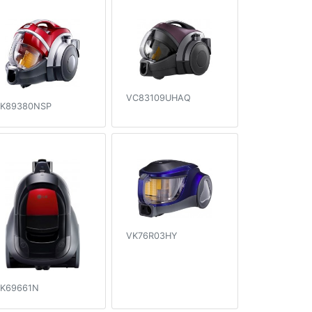
VC83109UHAQ
K89380NSP
VK76R03HY
K69661N