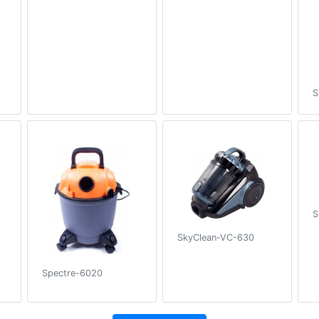
S
S
SkyClean-VC-630
Spectre-6020