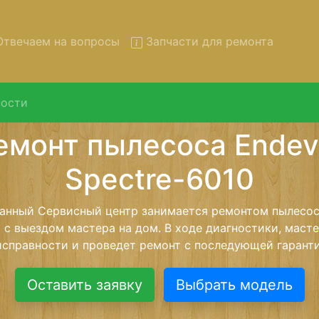
твечаем на вопросы
Запчасти для ремонта
ости
 пылесосов Endever Spectre
вывозом в сервис
осов Endever Spectre-6010 с вывозом в сервисный цент
 нашей бесплатной услуги, специалист заберет Ваш п
его более детального ремонта. Оговоренная стоимост
анется неизменно при возвращении видеотехники обра
Оставить заявку
Выбрать модель