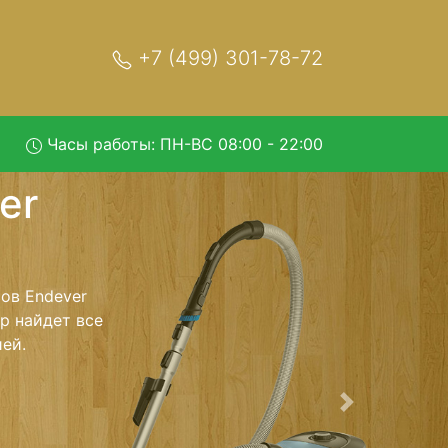
+7 (499) 301-78-72
Часы работы: ПН-ВС 08:00 - 22:00
-6010 с
р и обратно -
ылесос для
ь ремонта
тно.
Следующая