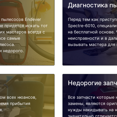
Диагностика п
 пылесосов Endever
Перед тем как приступ
не придется искать тот
Spectre-6010, специал
их мастеров всегда с
на бесплатной основе.
все самые
неисправности и в дал
лесоса.
вызывать мастера для 
и недорого.
Недорогие зап
ом всех нюансов,
Все запчасти которые 
время прибытия
замены, являются ориг
я.
нужды накидывать на н
значительно отличаетс