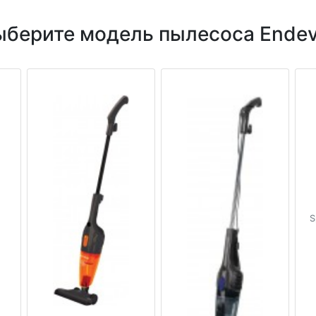
ыберите модель пылесоса Endev
S