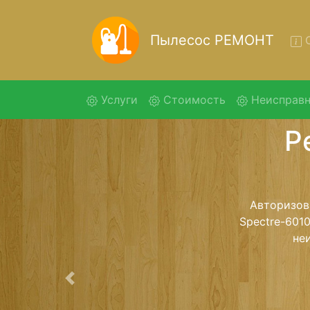
Пылесос РЕМОНТ
О
(current)
Услуги
Стоимость
Неисправн
Ремонт
Ремонт пылес
с помощью
дальнейш
ост
Предыдущая