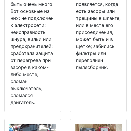
быть очень много.
появляется, когда
Вот основные из
есть засоры или
них: не подключен
трещины в шланге,
к электросети;
или в месте его
неисправность
присоединения,
шнура, вилки или
может быть и в
предохранителей;
щетке; забились
сработала защита
фильтры или
от перегрева при
переполнен
засоре в каком-
пылесборник.
либо месте;
сломан
выключатель;
сломался
двигатель.