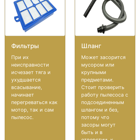
Фильтры
Шланг
При их
Может засорится
неисправности
мусором или
исчезает тяга и
крупными
ухудшается
предметами.
всасывание,
Стоит проверить
начинает
работу пылесоса с
перегреваться как
подсоединенным
мотор, так и сам
шлангом и без,
пылесос.
потому что
засоры могут
быть и в
отверстии, к