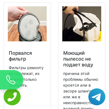
Порвался
Моющий
фильтр
пылесос не
подает воду
Фильтры ремонту
не подлежат, их
причина этой
можно только
проблемы обычно
заменить.
кроется или в
засоре шлангов,
или же в
неисправности
водяной помпы.