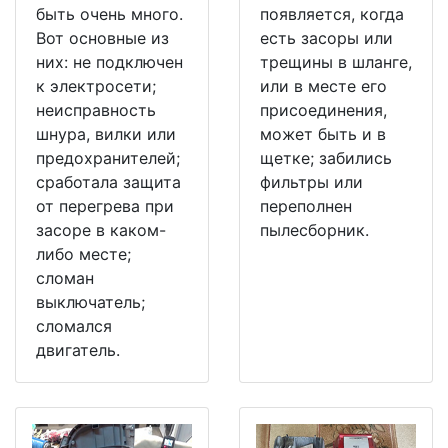
быть очень много.
появляется, когда
Вот основные из
есть засоры или
них: не подключен
трещины в шланге,
к электросети;
или в месте его
неисправность
присоединения,
шнура, вилки или
может быть и в
предохранителей;
щетке; забились
сработала защита
фильтры или
от перегрева при
переполнен
засоре в каком-
пылесборник.
либо месте;
сломан
выключатель;
сломался
двигатель.