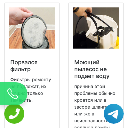
Порвался
Моющий
фильтр
пылесос не
подает воду
Фильтры ремонту
не подлежат, их
причина этой
можно только
проблемы обычно
заменить.
кроется или в
засоре шлангов,
или же в
неисправности
водяной помпы.