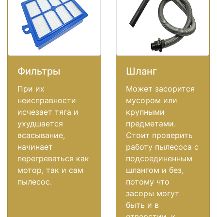
Фильтры
Шланг
При их
Может засорится
неисправности
мусором или
исчезает тяга и
крупными
ухудшается
предметами.
всасывание,
Стоит проверить
начинает
работу пылесоса с
перегреваться как
подсоединенным
мотор, так и сам
шлангом и без,
пылесос.
потому что
засоры могут
быть и в
отверстии, к