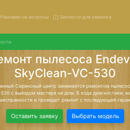
твечаем на вопросы
Запчасти для ремонта
ости
т пылесосов Endever SkyCle
530 с вывозом в сервис
лесосов Endever SkyClean-VC-530 с вывозом в сервисн
помощью нашей бесплатной услуги, специалист забере
йшего более детального ремонта. Оговоренная стоимо
анется неизменно при возвращении видеотехники обра
Оставить заявку
Выбрать модель