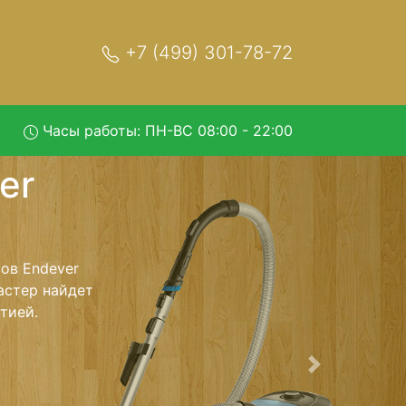
+7 (499) 301-78-72
Часы работы: ПН-ВС 08:00 - 22:00
an-VC-
ый центр и
т Ваш пылесос
сть ремонта
тно.
Следующая