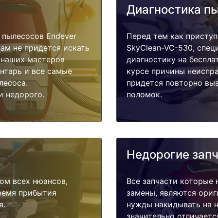
Диагностика п
 пылесосов Endever
Перед тем как приступ
Вам не придется искать
SkyClean-VC-530, спец
у наших мастеров
диагностику на беспла
ентарь и все самые
курсе причины неиспра
лесоса.
придется повторно выз
и недорого.
поломок.
Недорогие зап
ом всех нюансов,
Все запчасти которые 
время прибытия
замены, являются ориг
я.
нужды накидывать на н
значительно отличаетс