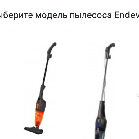
ыберите модель пылесоса Endev
S