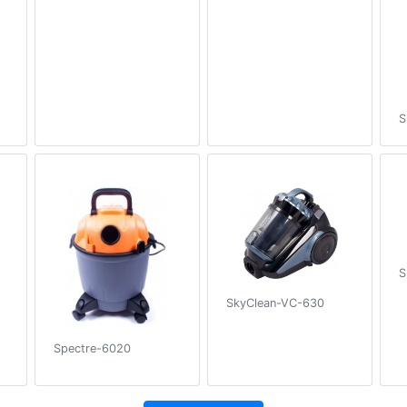
S
S
SkyClean-VC-630
Spectre-6020