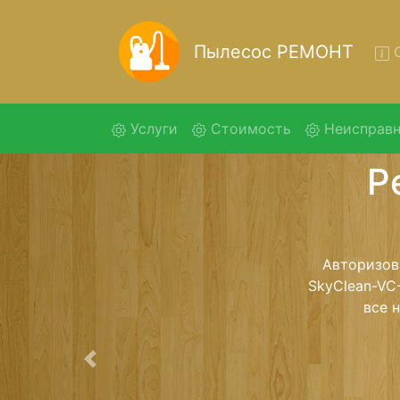
Пылесос РЕМОНТ
О
(current)
Услуги
Стоимость
Неисправн
Ремон
Ремонт пы
обратно - с 
для дальне
ост
Предыдущая