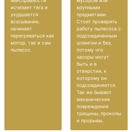
неисправности
мусором или
исчезает тяга и
крупными
ухудшается
предметами.
всасывание,
Стоит проверить
начинает
работу пылесоса с
перегреваться как
подсоединенным
мотор, так и сам
шлангом и без,
пылесос.
потому что
засоры могут
быть и в
отверстии, к
которому он
подсоединяется.
Так же бывают
механические
повреждения:
трещины, проколы
и прорывы.