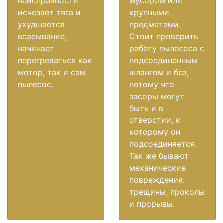
неисправности
мусором или
исчезает тяга и
крупными
ухудшается
предметами.
всасывание,
Стоит проверить
начинает
работу пылесоса с
перегреваться как
подсоединенным
мотор, так и сам
шлангом и без,
пылесос.
потому что
засоры могут
быть и в
отверстии, к
которому он
подсоединяется.
Так же бывают
механические
повреждения:
трещины, проколы
и прорывы.