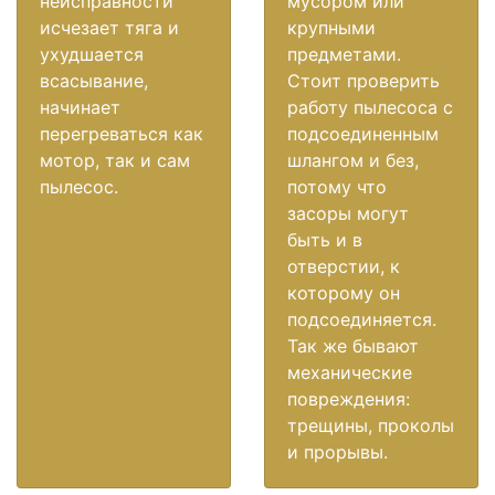
неисправности
мусором или
исчезает тяга и
крупными
ухудшается
предметами.
всасывание,
Стоит проверить
начинает
работу пылесоса с
перегреваться как
подсоединенным
мотор, так и сам
шлангом и без,
пылесос.
потому что
засоры могут
быть и в
отверстии, к
которому он
подсоединяется.
Так же бывают
механические
повреждения:
трещины, проколы
и прорывы.