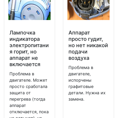
Лампочка
Аппарат
индикатора
просто гудит,
электропитани
но нет никакой
я горит, но
подачи
аппарат не
воздуха
включается
Проблема в
Проблема в
двигателе,
двигателе. Может
испорчены
просто сработала
графитовые
защита от
детали. Нужна их
перегрева (тогда
замена.
аппарат
отключается, пока
не остынет), но