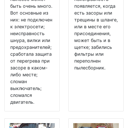
быть очень много.
появляется, когда
Вот основные из
есть засоры или
них: не подключен
трещины в шланге,
к электросети;
или в месте его
неисправность
присоединения,
шнура, вилки или
может быть и в
предохранителей;
щетке; забились
сработала защита
фильтры или
от перегрева при
переполнен
засоре в каком-
пылесборник.
либо месте;
сломан
выключатель;
сломался
двигатель.