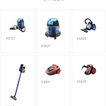
VS731
VS420
VS521
VS435
VS451