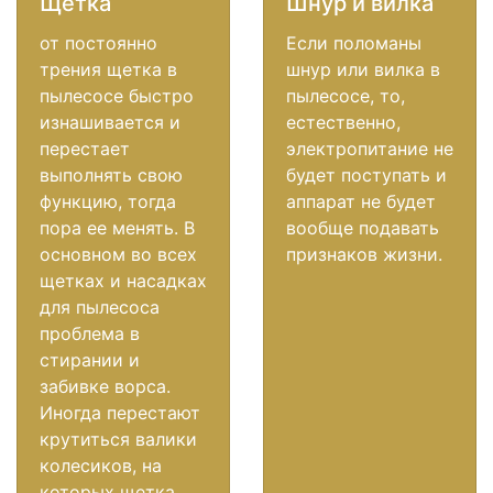
Щетка
Шнур и вилка
от постоянно
Если поломаны
трения щетка в
шнур или вилка в
пылесосе быстро
пылесосе, то,
изнашивается и
естественно,
перестает
электропитание не
выполнять свою
будет поступать и
функцию, тогда
аппарат не будет
пора ее менять. В
вообще подавать
основном во всех
признаков жизни.
щетках и насадках
для пылесоса
проблема в
стирании и
забивке ворса.
Иногда перестают
крутиться валики
колесиков, на
которых щетка