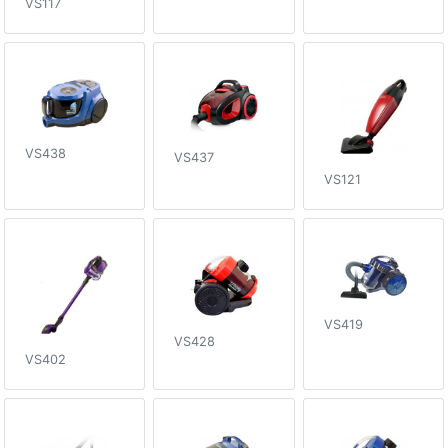
VS117
VS438
VS437
VS121
VS419
VS428
VS402