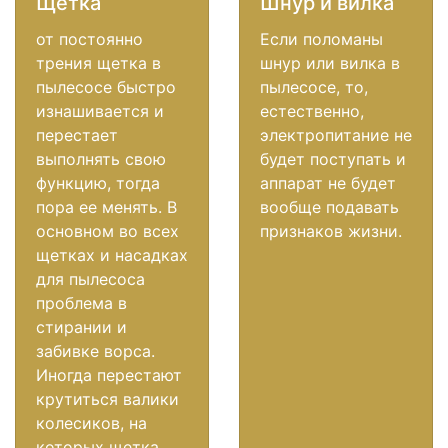
Щетка
Шнур и вилка
от постоянно
Если поломаны
трения щетка в
шнур или вилка в
пылесосе быстро
пылесосе, то,
изнашивается и
естественно,
перестает
электропитание не
выполнять свою
будет поступать и
функцию, тогда
аппарат не будет
пора ее менять. В
вообще подавать
основном во всех
признаков жизни.
щетках и насадках
для пылесоса
проблема в
стирании и
забивке ворса.
Иногда перестают
крутиться валики
колесиков, на
которых щетка