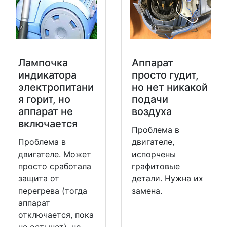
Лампочка
Аппарат
индикатора
просто гудит,
электропитани
но нет никакой
я горит, но
подачи
аппарат не
воздуха
включается
Проблема в
Проблема в
двигателе,
двигателе. Может
испорчены
просто сработала
графитовые
защита от
детали. Нужна их
перегрева (тогда
замена.
аппарат
отключается, пока
не остынет), но