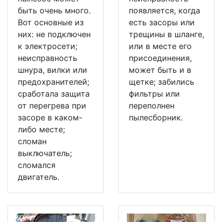
быть очень много.
появляется, когда
Вот основные из
есть засоры или
них: не подключен
трещины в шланге,
к электросети;
или в месте его
неисправность
присоединения,
шнура, вилки или
может быть и в
предохранителей;
щетке; забились
сработала защита
фильтры или
от перегрева при
переполнен
засоре в каком-
пылесборник.
либо месте;
сломан
выключатель;
сломался
двигатель.