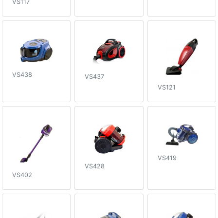
VS117
VS438
VS437
VS121
VS419
VS428
VS402