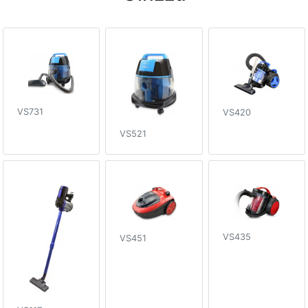
VS731
VS420
VS521
VS435
VS451