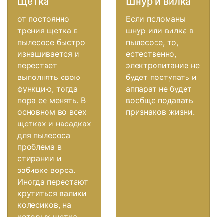
Щетка
Шнур и вилка
от постоянно
Если поломаны
трения щетка в
шнур или вилка в
пылесосе быстро
пылесосе, то,
изнашивается и
естественно,
перестает
электропитание не
выполнять свою
будет поступать и
функцию, тогда
аппарат не будет
пора ее менять. В
вообще подавать
основном во всех
признаков жизни.
щетках и насадках
для пылесоса
проблема в
стирании и
забивке ворса.
Иногда перестают
крутиться валики
колесиков, на
которых щетка