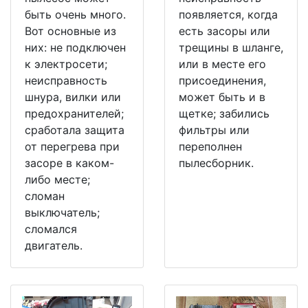
быть очень много.
появляется, когда
Вот основные из
есть засоры или
них: не подключен
трещины в шланге,
к электросети;
или в месте его
неисправность
присоединения,
шнура, вилки или
может быть и в
предохранителей;
щетке; забились
сработала защита
фильтры или
от перегрева при
переполнен
засоре в каком-
пылесборник.
либо месте;
сломан
выключатель;
сломался
двигатель.