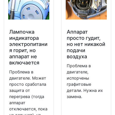
Лампочка
Аппарат
индикатора
просто гудит,
электропитани
но нет никакой
я горит, но
подачи
аппарат не
воздуха
включается
Проблема в
Проблема в
двигателе,
двигателе. Может
испорчены
просто сработала
графитовые
защита от
детали. Нужна их
перегрева (тогда
замена.
аппарат
отключается, пока
не остынет), но