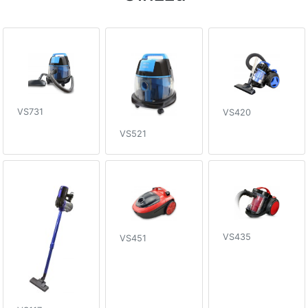
VS731
VS420
VS521
VS435
VS451