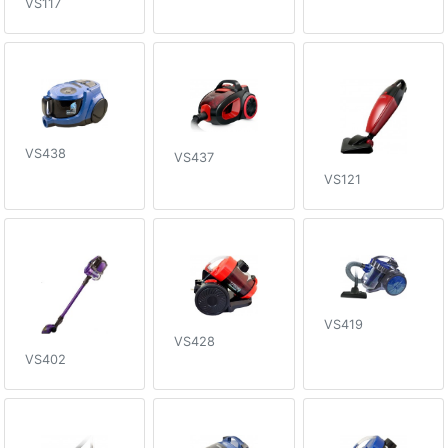
VS117
VS438
VS437
VS121
VS419
VS428
VS402